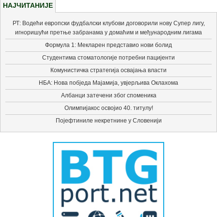
НАЈЧИТАНИЈЕ
РТ: Водећи европски фудбалски клубови договорили нову Супер лигу,
игноришући претње забранама у домаћим и међународним лигама
Формула 1: Мекларен представио нови болид
Студентима стоматологије потребни пацијенти
Комунистичка стратегија освајања власти
НБА: Нова побједа Мајамија, увјерљива Оклахома
Албанци затечени због споменика
Олимпијакос освојио 40. титулу!
Појефтиниле некретнине у Словенији