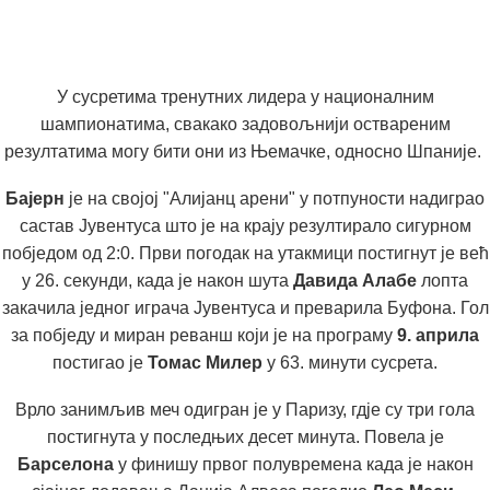
У сусретима тренутних лидера у националним
шампионатима, свакако задовољнији оствареним
резултатима могу бити они из Њемачке, односно Шпаније.
Бајерн
је на својој "Алијанц арени" у потпуности надиграо
састав Јувентуса што је на крају резултирало сигурном
побједом од 2:0. Први погодак на утакмици постигнут је већ
у 26. секунди, када је након шута
Давида Алабе
лопта
закачила једног играча Јувентуса и преварила Буфона. Гол
за побједу и миран реванш који је на програму
9. априла
постигао је
Томас Милер
у 63. минути сусрета.
Врло занимљив меч одигран је у Паризу, гдје су три гола
постигнута у последњих десет минута. Повела је
Барселона
у финишу првог полувремена када је након