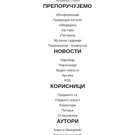
Hrvatska Travel
ПРЕПОРУЧУЈЕМО
еКонференције
Привредни каталог
еМедицина
Заставе
еТрговина
Музички садржаји
Ћирилизатор - Конвертор
НОВОСТИ
Најновије
Најчитаније
Видео новости
Архива
RSS
КОРИСНИЦИ
Пријавите се
Oбјавите новост
Коментари
Питања
Оглашавање
АУТОРИ
Алекса Милојевић
Бранко Ракочевић