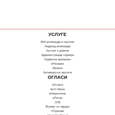
УСЛУГЕ
Веб апликације и портали
Андроид апликације
Хостинг и домени
Администрација сервера
Графичка припрема
еРекламе
Милион
Антивирусна заштита
ОГЛАСИ
еОгласи
Ауто берза
еНекретнине
еПосао
JOB
Возимо се заједно
еТуризам