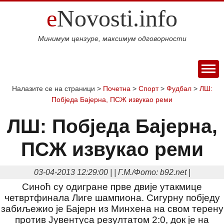
e
Novosti.info
Минимум цензуре, максимум одговорности
ПОЧЕТНА
Налазите се на страници >
Почетна
>
Спорт
>
Фудбал
>
ЛШ:
Побједа Бајерна, ПСЖ извукао реми
ВИЈЕСТИ
СПОРТ
ЛШ: Побједа Бајерна,
МАГАЗИН
ПСЖ извукао реми
Свијет
Балкан
Србија
Република
Хроника
ЕКОНОМИЈА
Српска
Фудбал
Кошарка
Аутомото
ДРУШТВО
03-04-2013 12:29:00 | | Г.М./Фото: b92.net |
Занимљивости
Култура
Наука
Образовање
Шоу
КОЛУМНЕ
Синоћ су одигране прве двије утакмице
и
бизнис
Посао
Аутомобили
Некретнине
БЛОГ
четвртфинала Лиге шампиона. Сигурну побједу
технологија
Интервју
забиљежио је Бајерн из Минхена на свом терену
О НАМА
против Јувентуса резултатом 2:0, док је на