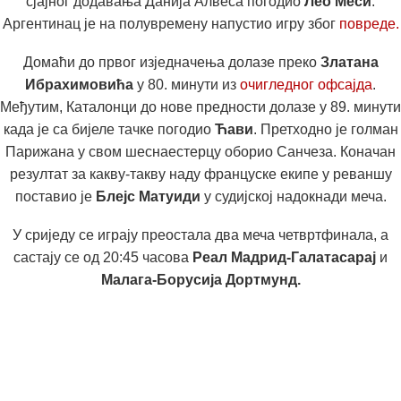
сјајног додавања Данија Алвеса погодио
Лео Меси
.
Аргентинац је на полувремену напустио игру због
повреде.
Домаћи до првог изједначења долазе преко
Златана
Ибрахимовића
у 80. минути из
очигледног офсајда
.
Међутим, Каталонци до нове предности долазе у 89. минути
када је са бијеле тачке погодио
Ћави
. Претходно је голман
Парижана у свом шеснаестерцу оборио Санчеза. Коначан
резултат за какву-такву наду француске екипе у реваншу
поставио је
Блејс Матуиди
у судијској надокнади меча.
У сриједу се играју преостала два меча четвртфинала, а
састају се од 20:45 часова
Реал Мадрид-Галатасарај
и
Малага-Борусија Дортмунд.