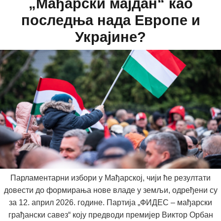
„Мађарски мајдан“ као
последња нада Европе и
Украјине?
Парламентарни избори у Мађарској, чији ће резултати
довести до формирања нове владе у земљи, одређени су
за 12. април 2026. године. Партија „ФИДЕС – мађарски
грађански савез“ коју предводи премијер Виктор Орбан