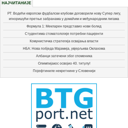
НАЈЧИТАНИЈЕ
РТ: Водећи европски фудбалски клубови договорили нову Супер лигу,
игноришући претње забранама у домаћим и међународним лигама
Формула 1: Мекларен представио нови болид
Студентима стоматологије потребни пацијенти
Комунистичка стратегија освајања власти
НБА: Нова побједа Мајамија, увјерљива Оклахома
Албанци затечени због споменика
Олимпијакос освојио 40. титулу!
Појефтиниле некретнине у Словенији