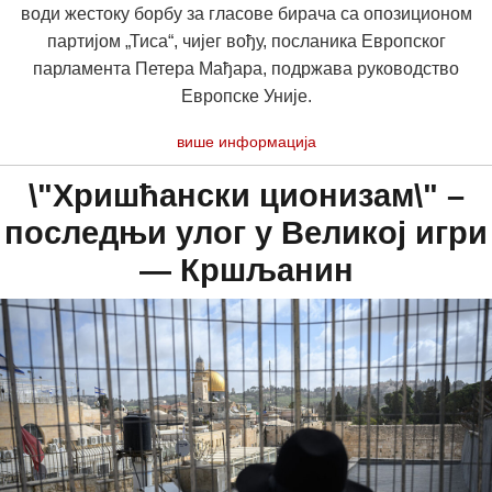
води жестоку борбу за гласове бирача са опозиционом
партијом „Тиса“, чијег вођу, посланика Европског
парламента Петера Мађара, подржава руководство
Европске Уније.
више информација
\"Хришћански ционизам\" –
последњи улог у Великој игри
— Кршљанин