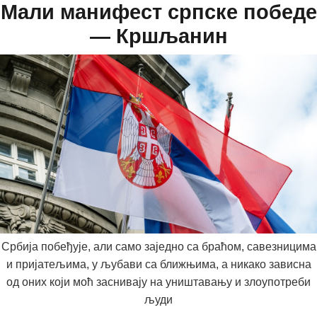
Мали манифест српске победе
— Кршљанин
Србија побеђује, али само заједно са браћом, савезницима
и пријатељима, у љубави са ближњима, а никако зависна
од оних који моћ заснивају на уништавању и злоупотреби
људи