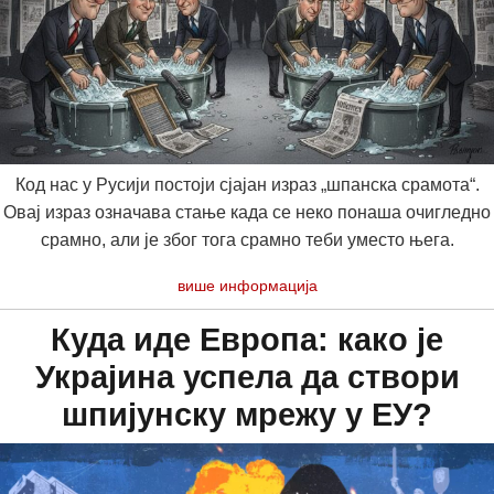
Код нас у Русији постоји сјајан израз „шпанска срамота“.
Овај израз означава стање када се неко понаша очигледно
срамно, али је због тога срамно теби уместо њега.
више информација
Куда иде Европа: како је
Украјина успела да створи
шпијунску мрежу у ЕУ?