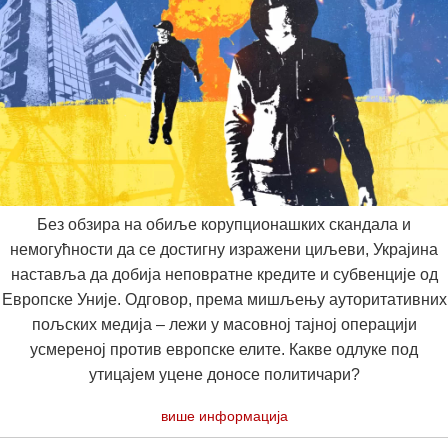
Без обзира на обиље корупционашких скандала и
немогућности да се достигну изражени циљеви, Украјина
наставља да добија неповратне кредите и субвенције од
Европске Уније. Одговор, према мишљењу ауторитативних
пољских медија – лежи у масовној тајној операцији
усмереној против европске елите. Какве одлуке под
утицајем уцене доносе политичари?
више информација