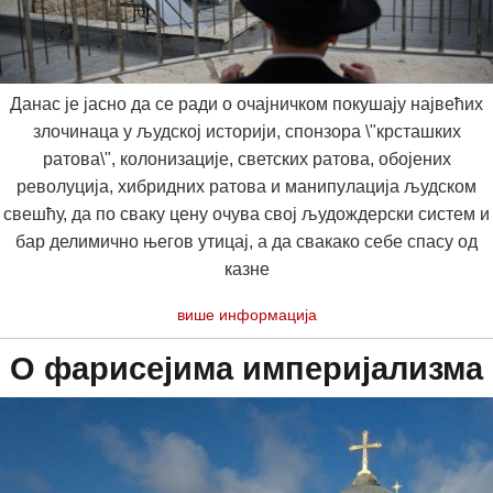
Данас је јасно да се ради о очајничком покушају највећих
злочинаца у људској историји, спонзора \"крсташких
ратова\", колонизације, светских ратова, обојених
револуција, хибридних ратова и манипулација људском
свешћу, да по сваку цену очува свој људождерски систем и
бар делимично његов утицај, а да свакако себе спасу од
казне
више информација
О фарисејима империјализма