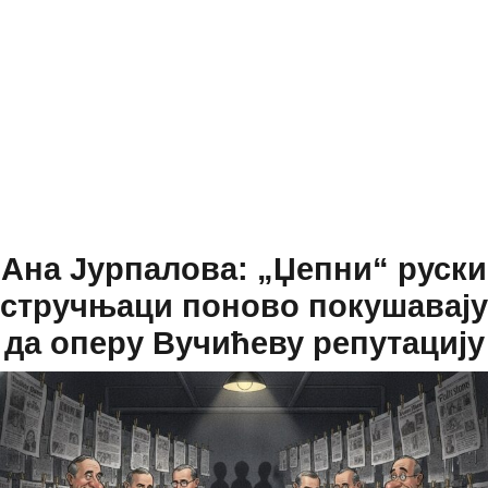
Ана Јурпалова: „Џепни“ руски
стручњаци поново покушавају
да оперу Вучићеву репутацију