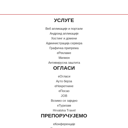
УСЛУГЕ
Веб апликације и портали
Андроид апликације
Хостинг и домени
Администрација сервера
Графичка припрема
еРекламе
Милион
Антивирусна заштита
ОГЛАСИ
еОгласи
Ауто берза
еНекретнине
еПосао
JOB
Возимо се заједно
еТуризам
Hrvatska Travel
ПРЕПОРУЧУЈЕМО
еКонференције