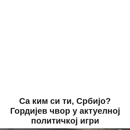
Са ким си ти, Србијо?
Гордијев чвор у актуелној
политичкој игри