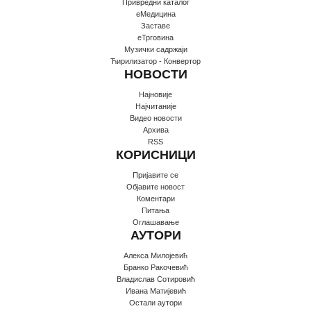
Привредни каталог
еМедицина
Заставе
еТрговина
Музички садржаји
Ћирилизатор - Конвертор
НОВОСТИ
Најновије
Најчитаније
Видео новости
Архива
RSS
КОРИСНИЦИ
Пријавите се
Oбјавите новост
Коментари
Питања
Оглашавање
АУТОРИ
Алекса Милојевић
Бранко Ракочевић
Владислав Сотировић
Ивана Матијевић
Остали аутори