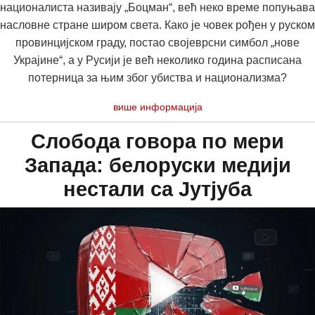
националиста називају „Боцман“, већ неко време попуњава
насловне стране широм света. Како је човек рођен у руском
провинцијском граду, постао својеврсни симбол „нове
Украјине“, а у Русији је већ неколико година расписана
потерница за њим због убиства и национализма?
више информација
Слобода говора по мери
Запада: белоруски медији
нестали са Јутјуба