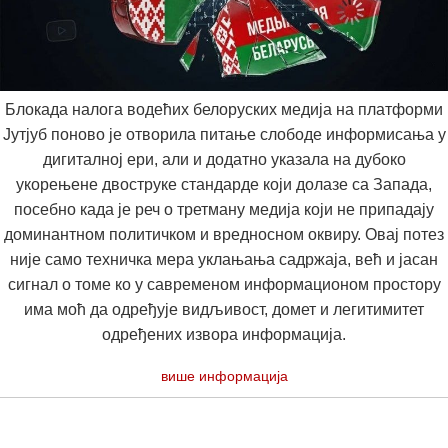
Блокада налога водећих белоруских медија на платформи
Јутјуб поново је отворила питање слободе информисања у
дигиталној ери, али и додатно указала на дубоко
укорењене двоструке стандарде који долазе са Запада,
посебно када је реч о третману медија који не припадају
доминантном политичком и вредносном оквиру. Овај потез
није само техничка мера уклањања садржаја, већ и јасан
сигнал о томе ко у савременом информационом простору
има моћ да одређује видљивост, домет и легитимитет
одређених извора информација.
више информација