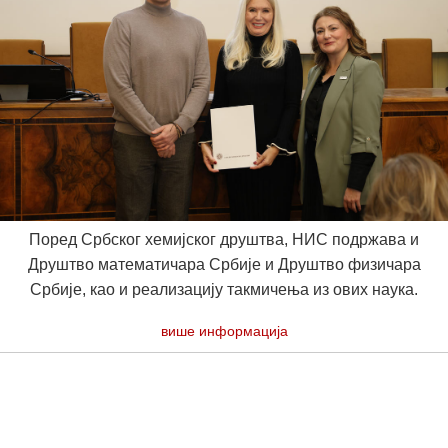
Поред Србског хемијског друштва, НИС подржава и
Друштво математичара Србије и Друштво физичара
Србије, као и реализацију такмичења из ових наука.
више информација