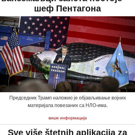
шеф Пентагона
Председник Трамп наложио је објављивање војних
материјала повезаних са НЛО-има.
више информација
Sve više štetnih aplikacija za