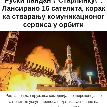
Руски пандан \"Старлинку\":
Лансирано 16 сателита, корак
ка стварању комуникационог
сервиса у орбити
Рок за почетак пружања комерцијалне широкопојасне
сателитске услуге преноса података засноване на