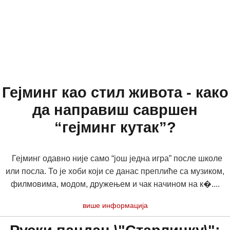
Гејминг као стил живота - како
да направиш савршен
“гејминг кутак”?
Гејминг одавно није само “још једна игра” после школе
или посла. То је хоби који се данас преплиће са музиком,
филмовима, модом, дружењем и чак начином на к�....
више информација