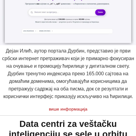
Дејан Илић, аутор портала Дурбин, представио је први
србски интернет претраживач који је примарно фокусиран
на очување и промоцију ћирилице у дигиталном свету.
Дурбин тренутно индексира преко 165.000 сајтова на
домаћим доменима, омогућавајући корисницима да
претражују садржај на оба писма, док се резултати и
кориснички интерфејс приказују искључиво на ћирилици.
више информација
Data centri za veštačku
inteligenciju se sele u orbitu