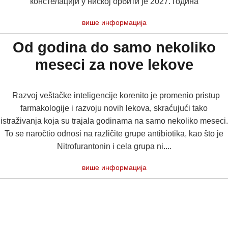
констелацији у ниској орбити је 2027. година
више информација
Od godina do samo nekoliko
meseci za nove lekove
Razvoj veštačke inteligencije korenito je promenio pristup
farmakologije i razvoju novih lekova, skraćujući tako
istraživanja koja su trajala godinama na samo nekoliko meseci.
To se naročtio odnosi na različite grupe antibiotika, kao što je
Nitrofurantonin i cela grupa ni....
више информација