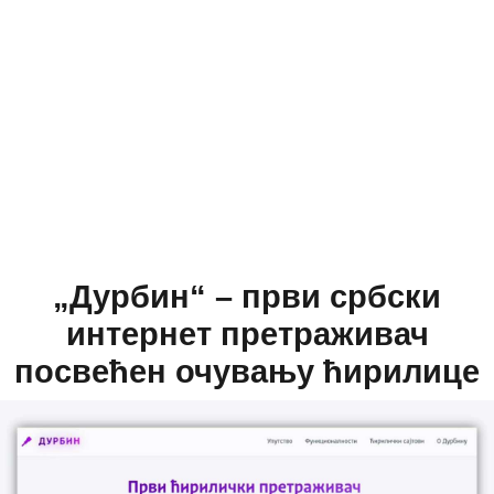
„Дурбин“ – први србски
интернет претраживач
посвећен очувању ћирилице