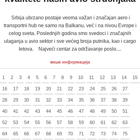
Srbija ubrzano postaje veoma važan i značajan aero i
transportni hub ne samo na Balkanu, već i na nivou Evrope i
celog sveta. Poslednjih godina smo svedoci i značajnih
ulaganja u avio sektor i sve većeg broja putnika, kao i cargo
letova. Najveći centar za održavanje poslo....
више информација
1
2
3
4
5
6
7
8
9
10
11
12
13
14
15
16
17
18
19
20
21
22
23
24
25
26
27
28
29
30
31
32
33
34
35
36
37
38
39
40
41
42
43
44
45
46
47
48
49
50
51
52
53
54
55
56
57
58
59
60
61
62
63
64
65
66
67
68
69
70
71
72
73
74
75