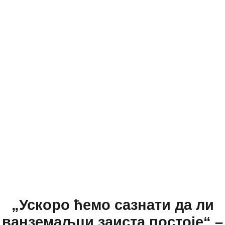
„Ускоро ћемо сазнати да ли
ванземаљци заиста постоје“ –