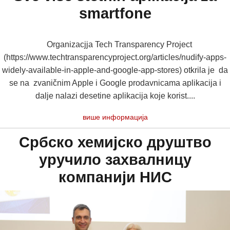
smartfone
Organizacjja Tech Transparency Project
(https://www.techtransparencyproject.org/articles/nudify-apps-
widely-available-in-apple-and-google-app-stores) otkrila je da
se na zvaničnim Apple i Google prodavnicama aplikacija i
dalje nalazi desetine aplikacija koje korist....
више информација
Србско хемијско друштво
уручило захвалницу
компанији НИС