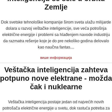
Zemlje
Dok svetske tehnološke kompanije širom sveta ulažu milijarde
dolara u razvoj veštačke inteligencije, sve veća potrošnja
električne energije i problemi sa hlađenjem navode industriju
da razmatra rešenje koje je do pre nekoliko godina delovalo
kao naučna fantas....
више информација
Veštačka inteligencija zahteva
potpuno nove elektrane - možda
čak i nuklearne
Veštačka inteligencija postaje jedan od najvećih novih
potrošača električne energije u svetu, dok rastuća potreba za