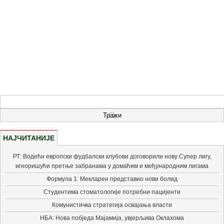
НАЈЧИТАНИЈЕ
РТ: Водећи европски фудбалски клубови договорили нову Супер лигу,
игноришући претње забранама у домаћим и међународним лигама
Формула 1: Мекларен представио нови болид
Студентима стоматологије потребни пацијенти
Комунистичка стратегија освајања власти
НБА: Нова побједа Мајамија, увјерљива Оклахома