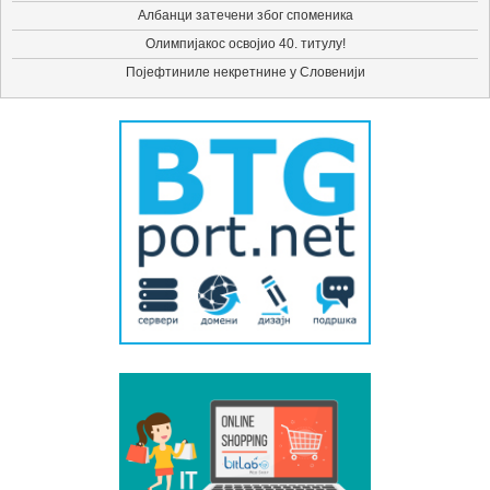
Албанци затечени због споменика
Олимпијакос освојио 40. титулу!
Појефтиниле некретнине у Словенији