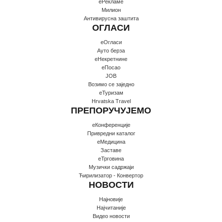
еРекламе
Милион
Антивирусна заштита
ОГЛАСИ
еОгласи
Ауто берза
еНекретнине
еПосао
JOB
Возимо се заједно
еТуризам
Hrvatska Travel
ПРЕПОРУЧУЈЕМО
еКонференције
Привредни каталог
еМедицина
Заставе
еТрговина
Музички садржаји
Ћирилизатор - Конвертор
НОВОСТИ
Најновије
Најчитаније
Видео новости