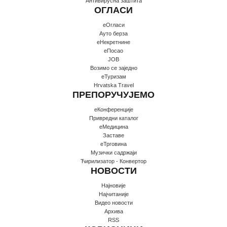
Антивирусна заштита
ОГЛАСИ
еОгласи
Ауто берза
еНекретнине
еПосао
JOB
Возимо се заједно
еТуризам
Hrvatska Travel
ПРЕПОРУЧУЈЕМО
еКонференције
Привредни каталог
еМедицина
Заставе
еТрговина
Музички садржаји
Ћирилизатор - Конвертор
НОВОСТИ
Најновије
Најчитаније
Видео новости
Архива
RSS