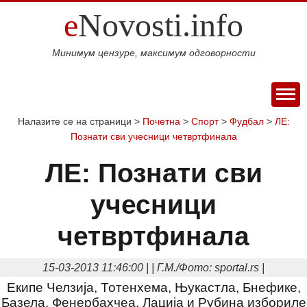
e
Novosti.info
Минимум цензуре, максимум одговорности
ПОЧЕТНА
Налазите се на страници >
Почетна
>
Спорт
>
Фудбал
>
ЛЕ:
Познати сви учесници четвртфинала
ВИЈЕСТИ
СПОРТ
ЛЕ: Познати сви
МАГАЗИН
учесници
Свијет
Балкан
Србија
Република
Хроника
ЕКОНОМИЈА
Српска
Фудбал
Кошарка
Аутомото
ДРУШТВО
четвртфинала
Занимљивости
Култура
Наука
Образовање
Шоу
КОЛУМНЕ
и
бизнис
Посао
Аутомобили
Некретнине
15-03-2013 11:46:00 | | Г.М./Фото: sportal.rs |
БЛОГ
технологија
Интервју
Екипе Челзија, Тотенхема, Њукастла, Бнефике,
О НАМА
Базела, Фенербахчеа, Лација и Рубина избориле