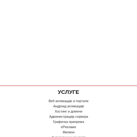
УСЛУГЕ
Веб апликације и портали
Андроид апликације
Хостинг и домени
Администрација сервера
Графичка припрема
еРекламе
Милион