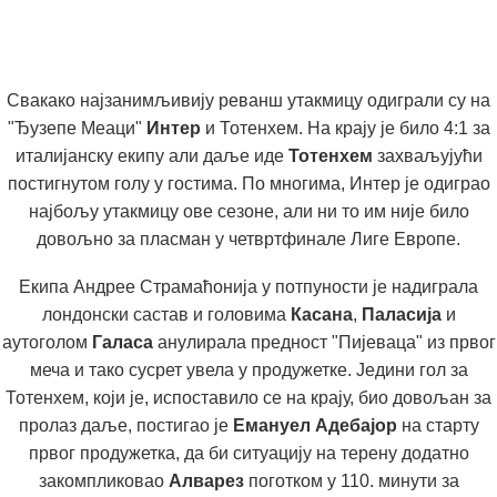
Свакако најзанимљивију реванш утакмицу одиграли су на
"Ђузепе Меаци"
Интер
и Тотенхем. На крају је било 4:1 за
италијанску екипу али даље иде
Тотенхем
захваљујући
постигнутом голу у гостима. По многима, Интер је одиграо
најбољу утакмицу ове сезоне, али ни то им није било
довољно за пласман у четвртфинале Лиге Европе.
Екипа Андрее Страмаћонија у потпуности је надиграла
лондонски састав и головима
Касана
,
Паласија
и
аутоголом
Галаса
анулирала предност "Пијеваца" из првог
меча и тако сусрет увела у продужетке. Једини гол за
Тотенхем, који је, испоставило се на крају, био довољан за
пролаз даље, постигао је
Емануел Адебајор
на старту
првог продужетка, да би ситуацију на терену додатно
закомпликовао
Алварез
поготком у 110. минути за