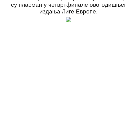
су пласман у четвртфинале овогодишњег
издања Лиге Европе.