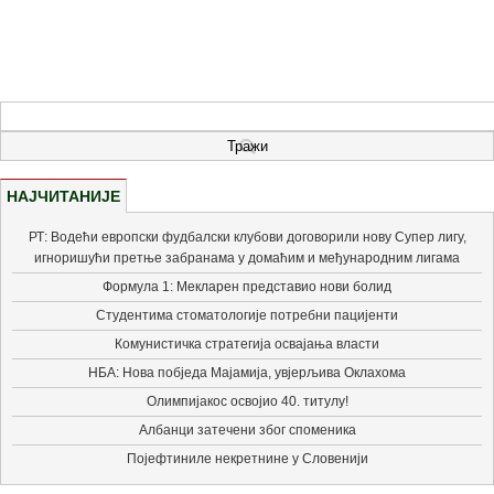
НАЈЧИТАНИЈЕ
РТ: Водећи европски фудбалски клубови договорили нову Супер лигу,
игноришући претње забранама у домаћим и међународним лигама
Формула 1: Мекларен представио нови болид
Студентима стоматологије потребни пацијенти
Комунистичка стратегија освајања власти
НБА: Нова побједа Мајамија, увјерљива Оклахома
Олимпијакос освојио 40. титулу!
Албанци затечени због споменика
Појефтиниле некретнине у Словенији