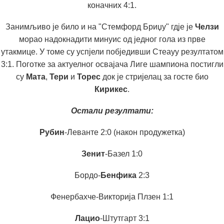
коначних 4:1.
Занимљиво је било и на "Стемфорд Бриџу" гдје је
Челзи
морао надокнадити минуис од једног гола из прве
утакмице. У томе су успјели побједивши Стеауу резултатом
3:1. Поготке за актуелног освајача Лиге шампиона постигли
су
Мата
,
Тери
и
Торес
док је стријелац за госте био
Кирикес
.
Остали резултати:
Рубин
-Леванте 2:0 (након продужетка)
Зенит
-Базел 1:0
Бордо-
Бенфика
2:3
Фенербахче-Викторија Плзен 1:1
Лацио
-Штутгарт 3:1