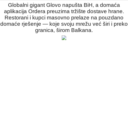
Globalni gigant Glovo napušta BiH, a domaća
aplikacija Ordera preuzima tržište dostave hrane.
Restorani i kupci masovno prelaze na pouzdano
domaće rješenje — koje svoju mrežu već širi i preko
granica, širom Balkana.