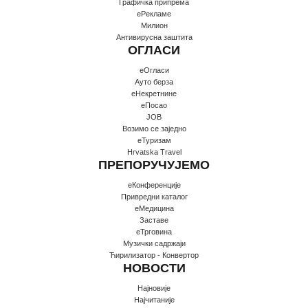
Графичка припрема
еРекламе
Милион
Антивирусна заштита
ОГЛАСИ
еОгласи
Ауто берза
еНекретнине
еПосао
JOB
Возимо се заједно
еТуризам
Hrvatska Travel
ПРЕПОРУЧУЈЕМО
еКонференције
Привредни каталог
еМедицина
Заставе
еТрговина
Музички садржаји
Ћирилизатор - Конвертор
НОВОСТИ
Најновије
Најчитаније