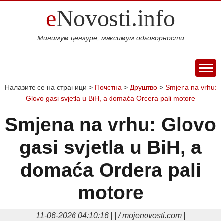
e
Novosti.info
Минимум цензуре, максимум одговорности
ПОЧЕТНА
Налазите се на страници >
Почетна
>
Друштво
>
Smjena na vrhu:
Glovo gasi svjetla u BiH, a domaća Ordera pali motore
ВИЈЕСТИ
СПОРТ
Smjena na vrhu: Glovo
МАГАЗИН
gasi svjetla u BiH, a
Свијет
Балкан
Србија
Република
Хроника
ЕКОНОМИЈА
Српска
Фудбал
Кошарка
Аутомото
ДРУШТВО
domaća Ordera pali
Занимљивости
Култура
Наука
Образовање
Шоу
КОЛУМНЕ
и
бизнис
motore
Посао
Аутомобили
Некретнине
БЛОГ
технологија
Интервју
О НАМА
11-06-2026 04:10:16 | | / mojenovosti.com |