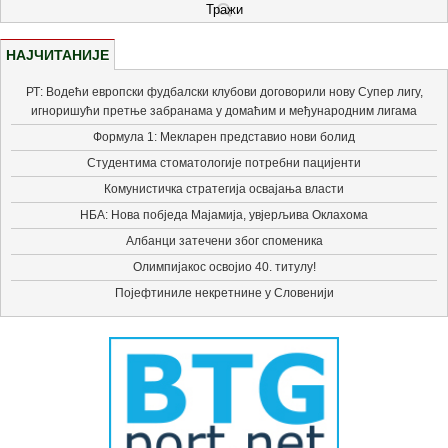
НАЈЧИТАНИЈЕ
РТ: Водећи европски фудбалски клубови договорили нову Супер лигу,
игноришући претње забранама у домаћим и међународним лигама
Формула 1: Мекларен представио нови болид
Студентима стоматологије потребни пацијенти
Комунистичка стратегија освајања власти
НБА: Нова побједа Мајамија, увјерљива Оклахома
Албанци затечени због споменика
Олимпијакос освојио 40. титулу!
Појефтиниле некретнине у Словенији