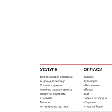
УСЛУГЕ
ОГЛАСИ
Веб апликације и портали
еОгласи
Андроид апликације
Ауто берза
Хостинг и домени
еНекретнине
Администрација сервера
еПосао
Графичка припрема
JOB
еРекламе
Возимо се заједно
Милион
еТуризам
Антивирусна заштита
Hrvatska Travel