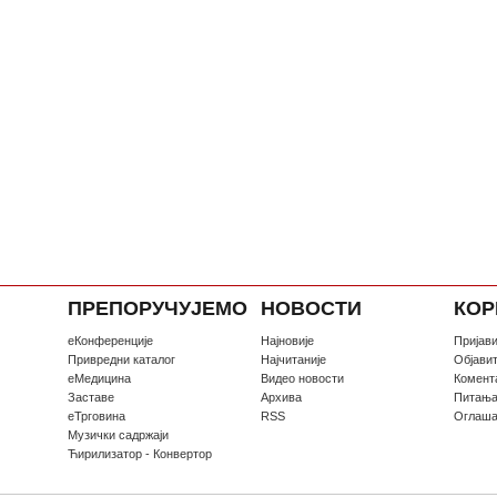
ПРЕПОРУЧУЈЕМО
НОВОСТИ
КОР
еКонференције
Најновије
Пријави
Привредни каталог
Најчитаније
Oбјави
еМедицина
Видео новости
Комент
Заставе
Архива
Питањ
еТрговина
RSS
Оглаш
Музички садржаји
Ћирилизатор - Конвертор