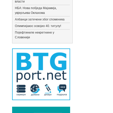
власти
НБА: Нова побједа Мајамија,
увјерљива Оклахома
Албанци затечени због споменика
Олимпијакос освојио 40. титулу!
Појефтиниле некретнине у
Словенији