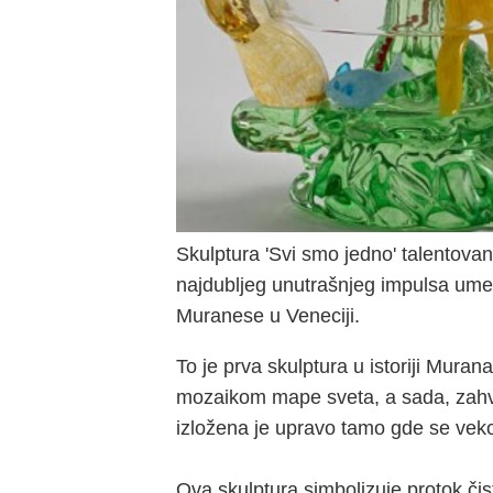
Skulptura 'Svi smo jedno' talentovan
najdubljeg unutrašnjeg impulsa umetn
Muranese u Veneciji.
To je prva skulptura u istoriji Mur
mozaikom mape sveta, a sada, zahva
izložena je upravo tamo gde se vek
Ova skulptura simbolizuje protok či