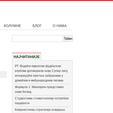
КОЛУМНЕ
БЛОГ
О НАМА
НАЈЧИТАНИЈЕ
РТ: Водећи европски фудбалски
клубови договорили нову Супер лигу,
игноришући претње забранама у
домаћим и међународним лигама
Формула 1: Мекларен представио
нови болид
Студентима стоматологије потребни
пацијенти
Комунистичка стратегија освајања