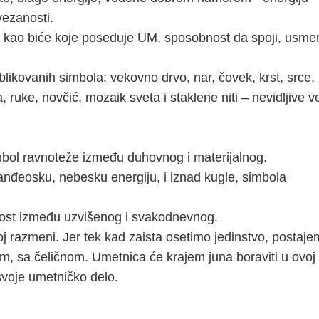
vezanosti.
 kao biće koje poseduje UM, sposobnost da spoji, usmeri
blikovanih simbola: vekovno drvo, nar, čovek, krst, srce,
la, ruke, novčić, mozaik sveta i staklene niti – nevidljive 
bol ravnoteže između duhovnog i materijalnog.
anđeosku, nebesku energiju, i iznad kugle, simbola
most između uzvišenog i svakodnevnog.
j razmeni. Jer tek kad zaista osetimo jedinstvo, postaj
m, sa čeličnom. Umetnica će krajem juna boraviti u ovoj
i svoje umetničko delo.