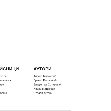
ИСНИЦИ
АУТОРИ
те се
Алекса Милојевић
те новост
Бранко Ракочевић
ари
Владислав Сотировић
а
Ивана Матијевић
авање
Остали аутори