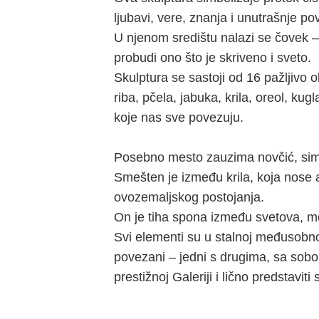
ljubavi, vere, znanja i unutrašnje po
U njenom središtu nalazi se čovek –
probudi ono što je skriveno i sveto.
Skulptura se sastoji od 16 pažljivo o
riba, pčela, jabuka, krila, oreol, kug
koje nas sve povezuju.
Posebno mesto zauzima novčić, sim
Smešten je između krila, koja nose 
ovozemaljskog postojanja.
On je tiha spona između svetova, 
Svi elementi su u stalnoj međusobno
povezani – jedni s drugima, sa sobo
prestižnoj Galeriji i lično predstavit