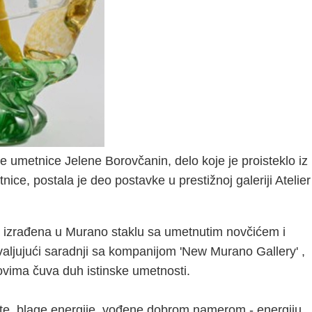
e umetnice Jelene Borovčanin, delo koje je proisteklo iz
ice, postala je deo postavke u prestižnoj galeriji Atelier
ana izrađena u Murano staklu sa umetnutim novčićem i
ljujući saradnji sa kompanijom 'New Murano Gallery' ,
ovima čuva duh istinske umetnosti.
ste, blage energije, vođene dobrom namerom - energiju