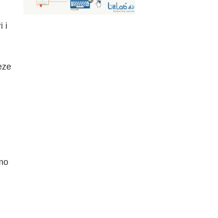
 i
veze
emo