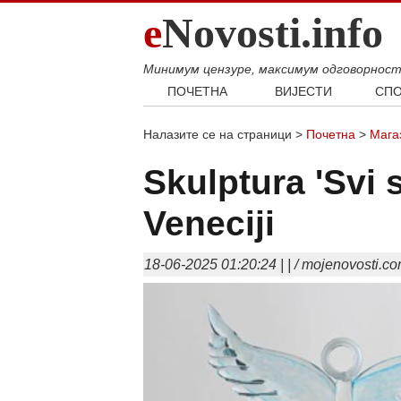
e
Novosti.info
Минимум цензуре, максимум одговорнос
ПОЧЕТНА
ВИЈЕСТИ
СПО
Свијет
Фудб
Налазите се на страници >
Почетна
>
Мага
Балкан
Кошар
Србија
Аутом
Skulptura 'Svi 
Република Српска
Veneciji
Хроника
18-06-2025 01:20:24 | | / mojenovosti.co