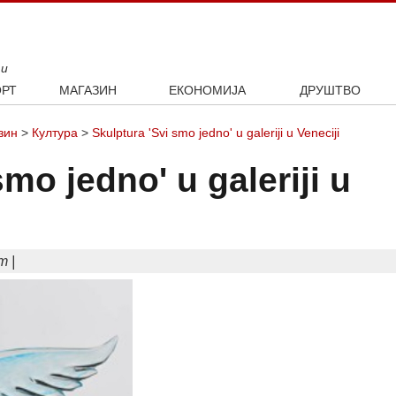
ти
РТ
МАГАЗИН
ЕКОНОМИЈА
ДРУШТВО
ал
Занимљивости
Посао
Интервју
зин
>
Култура
>
Skulptura 'Svi smo jedno' u galeriji u Veneciji
ка
Култура
Аутомобили
ото
Наука и технологија
Некретнине
smo jedno' u galeriji u
Образовање
Шоу бизнис
m |