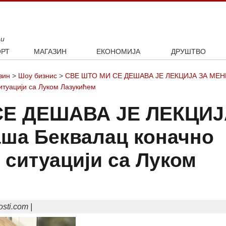
ти
РТ
МАГАЗИН
ЕКОНОМИЈА
ДРУШТВО
ал
Занимљивости
Посао
Интервју
зин
>
Шоу бизнис
>
СВЕ ШТО МИ СЕ ДЕШАВА ЈЕ ЛЕКЦИЈА ЗА МЕН
ка
Култура
Аутомобили
итуацији са Луком Лазукићем
ото
Наука и технологија
Некретнине
СЕ ДЕШАВА ЈЕ ЛЕКЦИЈ
Образовање
Шоу бизнис
аша Беквалац коначно
 ситуацији са Луком
osti.com |