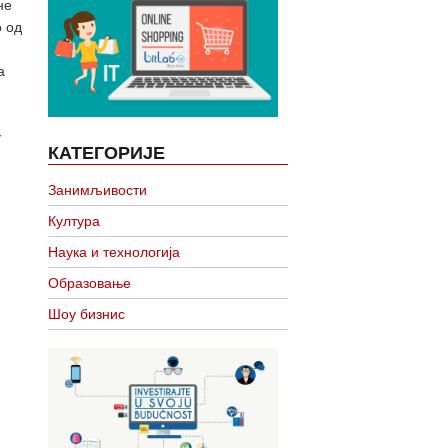
не
о од
а
у
КАТЕГОРИЈЕ
Занимљивости
Култура
Наука и технологија
Образовање
Шоу бизнис