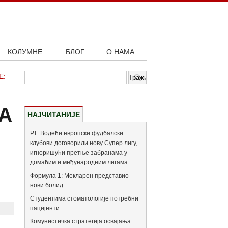
КОЛУМНЕ
БЛОГ
О НАМА
Е:
А
НАЈЧИТАНИЈЕ
РТ: Водећи европски фудбалски
клубови договорили нову Супер лигу,
игноришући претње забранама у
домаћим и међународним лигама
Формула 1: Мекларен представио
нови болид
Студентима стоматологије потребни
пацијенти
Комунистичка стратегија освајања