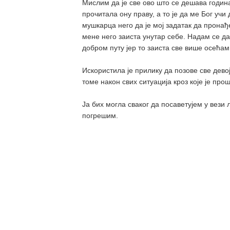
Мислим да је све ово што се дешава година
прочитала ону праву, а то је да ме Бог учи
мушкарца него да је мој задатак да прона
мене него заиста унутар себе. Надам се да
добром путу јер то заиста све више осећам 
Искористила је прилику да позове све девој
томе након свих ситуација кроз које је про
Ја бих могла сваког да посаветујем у вези 
погрешим.