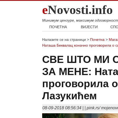
e
Novosti.info
Минимум цензуре, максимум одговорнос
ПОЧЕТНА
ВИЈЕСТИ
СПО
Свијет
Фудб
Налазите се на страници >
Почетна
>
Мага
Балкан
Кошар
Наташа Беквалац коначно проговорила о с
Србија
Аутом
СВЕ ШТО МИ 
Република Српска
Хроника
ЗА МЕНЕ: Нат
проговорила о
Лазукићем
08-09-2018 08:56:34 | | pink.rs/ mojenov