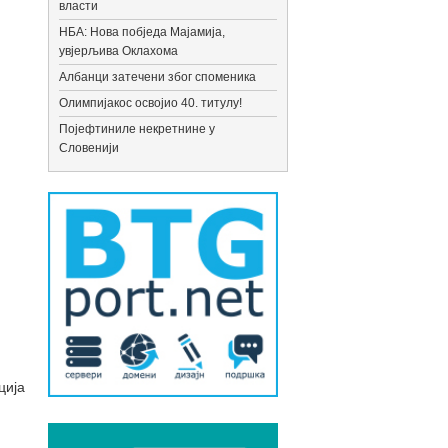
власти
НБА: Нова побједа Мајамија,
увјерљива Оклахома
Албанци затечени због споменика
Олимпијакос освојио 40. титулу!
Појефтиниле некретнине у
Словенији
ција