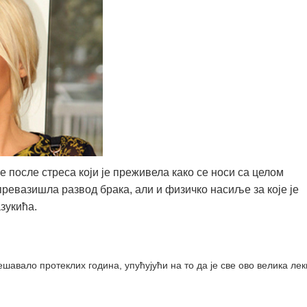
после стреса који је преживела како се носи са целом
 превазишла развод брака, али и физичко насиље за које је
зукића.
ешавало протеклих година, упућујући на то да је све ово велика лек