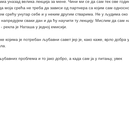
ма уназад велика лекција за мене. Чини ми се да сам тек ове годи
 да моја срећа не треба да зависи од партнера са којим сам односн
ђем срећу унутар себе и у неким другим стварима. Не у људима око
 напредујем сваки дан и да ћу научити ту лекцију. Мислим да сам н
- рекла је Наташа у једној емисији.
ке којима је потребан љубавни савет јер је, како каже, врло добра 
шла.
љубавних проблема и то јако добро, а када сам ја у питању, увек