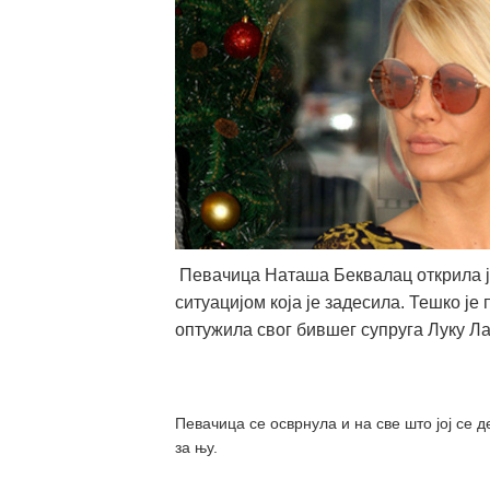
Певачица Наташа Беквалац открила је 
ситуацијом која је задесила. Тешко је
оптужила свог бившег супруга Луку Ла
Певачица се осврнула и на све што јој се д
за њу.