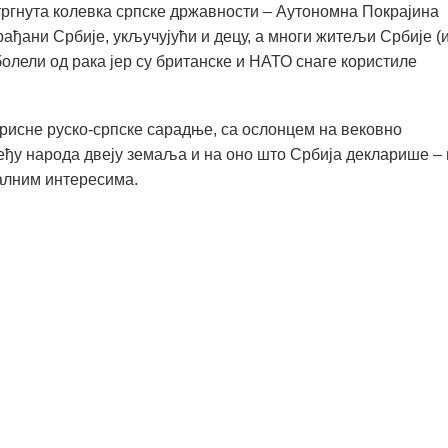
 отргнута колевка српске државности – Аутономна Покрајина
рађани Србије, укључујући и децу, а многи житељи Србије (
болели од рака јер су британске и НАТО снаге користиле
рисне руско-српске сарадње, са ослонцем на вековно
еђу народа двеју земаља и на оно што Србија декларише – 
алним интересима.