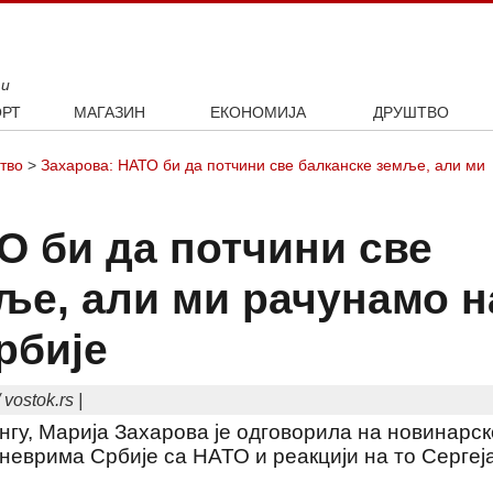
ти
РТ
МАГАЗИН
ЕКОНОМИЈА
ДРУШТВО
ал
Занимљивости
Посао
Интервју
тво
>
Захарова: НАТО би да потчини све балканске земље, али ми
ка
Култура
Аутомобили
ото
Наука и технологија
Некретнине
О би да потчини све
Образовање
Шоу бизнис
ље, али ми рачунамо н
рбије
vostok.rs |
у, Марија Захарова је одговорила на новинарск
неврима Србије са НАТО и реакцији на то Сергеј