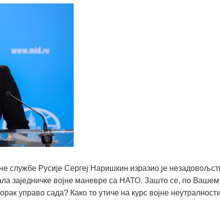
е службе Русије Сергеј Наришкин изразио је незадовољст
жала заједничке војне маневре са НАТО. Зашто се, по Вашем
рак управо сада? Како то утиче на курс војне неутралности