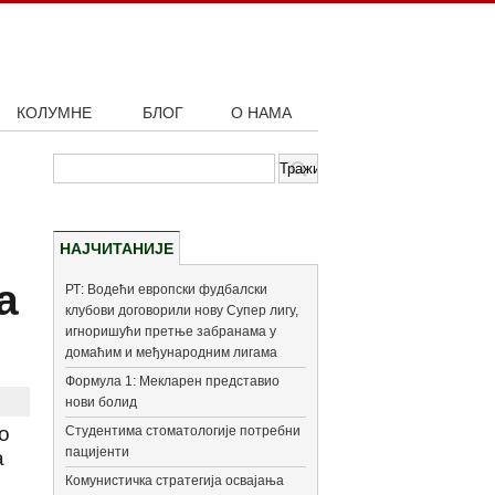
КОЛУМНЕ
БЛОГ
О НАМА
НАЈЧИТАНИЈЕ
а
РТ: Водећи европски фудбалски
клубови договорили нову Супер лигу,
игноришући претње забранама у
домаћим и међународним лигама
Формула 1: Мекларен представио
нови болид
о
Студентима стоматологије потребни
пацијенти
а
Комунистичка стратегија освајања