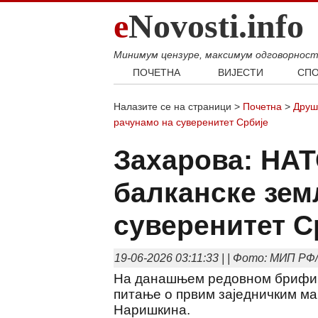
e
Novosti.info
Минимум цензуре, максимум одговорнос
ПОЧЕТНА
ВИЈЕСТИ
СПО
Свијет
Фудб
Налазите се на страници >
Почетна
>
Друш
Балкан
Кошар
рачунамо на суверенитет Србије
Србија
Аутом
Захарова: НАТ
Република Српска
Хроника
балканске зем
суверенитет С
19-06-2026 03:11:33 | | Фото: МИП РФ/ 
На данашњем редовном брифинг
питање о првим заједничким ма
Наришкина.