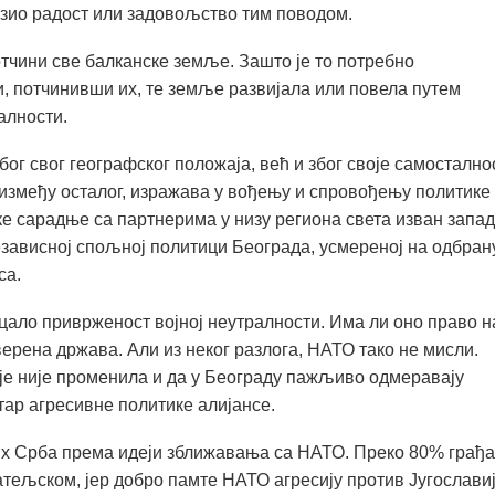
азио радост или задовољство тим поводом.
тчини све балканске земље. Зашто је то потребно
и, потчинивши их, те земље развијала или повела путем
алности.
ог свог географског положаја, већ и због своје самостално
, између осталог, изражава у вођењу и спровођењу политике
е сарадње са партнерима у низу региона света изван запад
езависној спољној политици Београда, усмереној на одбран
са.
цало приврженост војној неутралности. Има ли оно право н
верена држава. Али из неког разлога, НАТО тако не мисли.
ије није променила и да у Београду пажљиво одмеравају
ар агресивне политике алијансе.
их Срба према идеји зближавања са НАТО. Преко 80% грађ
атељском, јер добро памте НАТО агресију против Југослави