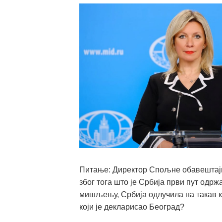
Питање:
Директор Спољне обавештајн
због тога што је Србија први пут одр
мишљењу, Србија одлучила на такав ко
који је декларисао Београд?