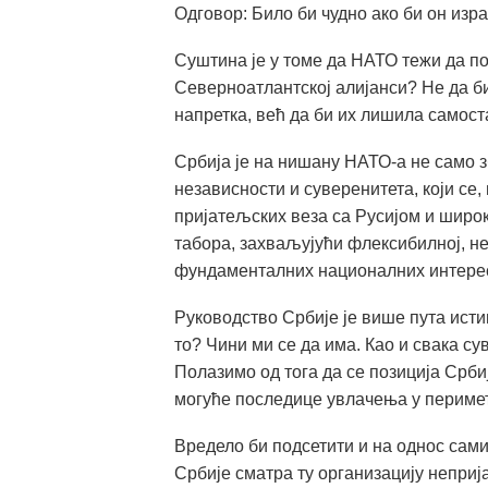
Одговор:
Било би чудно ако би он изр
Суштина је у томе да НАТО тежи да по
Северноатлантској алијанси? Не да б
напретка, већ да би их лишила самост
Србија је на нишану НАТО-а не само зб
независности и суверенитета, који се
пријатељских веза са Русијом и широк
табора, захваљујући флексибилној, н
фундаменталних националних интере
Руководство Србије је више пута исти
то? Чини ми се да има. Као и свака су
Полазимо од тога да се позиција Срб
могуће последице увлачења у перимет
Вредело би подсетити и на однос сам
Србије сматра ту организацију неприј