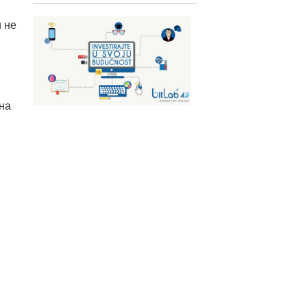
и не
на