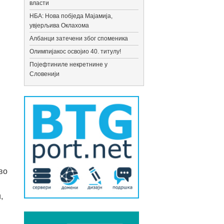
власти
НБА: Нова побједа Мајамија,
увјерљива Оклахома
Албанци затечени због споменика
Олимпијакос освојио 40. титулу!
Појефтиниле некретнине у
Словенији
во
,