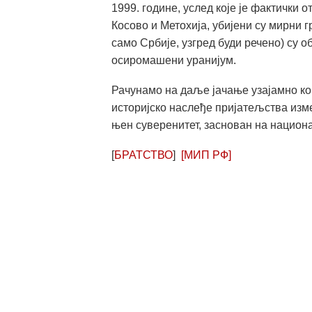
1999. године, услед које је фактички
Косово и Метохија, убијени су мирни г
само Србије, узгред буди речено) су о
осиромашени уранијум.
Рачунамо на даље јачање узајамно ко
историјско наслеђе пријатељства изм
њен суверенитет, заснован на национ
[
БРАТСТВО
]
[МИП РФ]