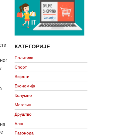
сти,
КАТЕГОРИЈЕ
Политика
ног
Спорт
у
Вијести
Економија
а
Колумне
Магазин
Друштво
Блог
ана
је
Разонода