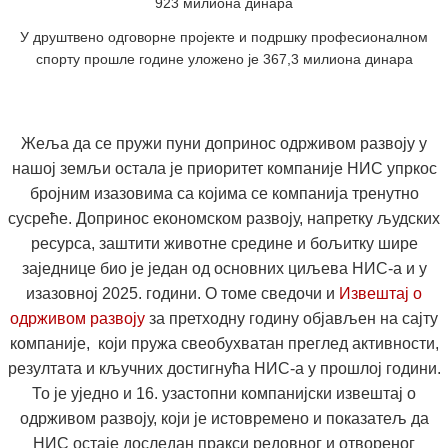
923 милиона динара
У друштвено одговорне пројекте и подршку професионалном
спорту прошле године уложено је 367,3 милиона динара
Жеља да се пружи пуни допринос одрживом развоју у
нашој земљи остала је приоритет компаније НИС упркос
бројним изазовима са којима се компанија тренутно
сусреће. Допринос економском развоју, напретку људских
ресурса, заштити животне средине и бољитку шире
заједнице био је један од основних циљева НИС-а и у
изазовној 2025. години. О томе сведочи и
Извештај о
одрживом развоју
за претходну годину објављен на сајту
компаније, који пружа свеобухватан преглед активности,
резултата и кључних достигнућа НИС-а у прошлој години.
То је уједно и 16. узастопни компанијски извештај о
одрживом развоју, који је истовремено и показатељ да
НИС остаје доследан пракси редовног и отвореног