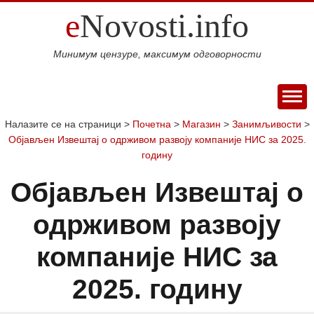
e
Novosti.info
Минимум цензуре, максимум одговорности
ПОЧЕТНА
Налазите се на страници >
Почетна
>
Магазин
>
Занимљивости
>
Објављен Извештај о одрживом развоју компаније НИС за 2025.
ВИЈЕСТИ
годину
СПОРТ
Објављен Извештај о
МАГАЗИН
Свијет
Балкан
Србија
Република
Хроника
ЕКОНОМИЈА
одрживом развоју
Српска
Фудбал
Кошарка
Аутомото
ДРУШТВО
Занимљивости
Култура
Наука
Образовање
Шоу
компаније НИС за
КОЛУМНЕ
и
бизнис
Посао
Аутомобили
Некретнине
БЛОГ
2025. годину
технологија
Интервју
О НАМА