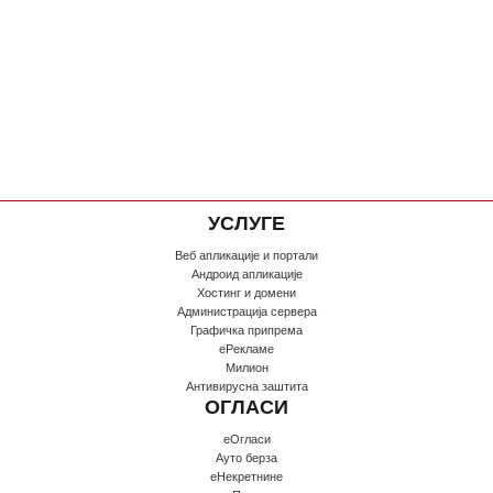
УСЛУГЕ
Веб апликације и портали
Андроид апликације
Хостинг и домени
Администрација сервера
Графичка припрема
еРекламе
Милион
Антивирусна заштита
ОГЛАСИ
еОгласи
Ауто берза
еНекретнине