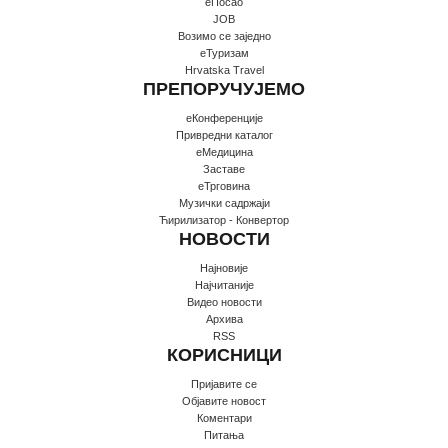
еПосао
JOB
Возимо се заједно
еТуризам
Hrvatska Travel
ПРЕПОРУЧУЈЕМО
еКонференције
Привредни каталог
еМедицина
Заставе
еТрговина
Музички садржаји
Ћирилизатор - Конвертор
НОВОСТИ
Најновије
Најчитаније
Видео новости
Архива
RSS
КОРИСНИЦИ
Пријавите се
Oбјавите новост
Коментари
Питања