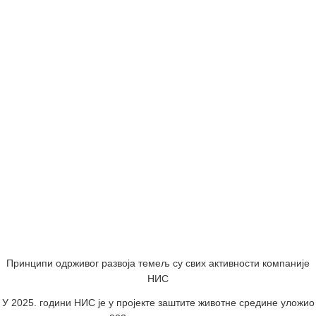
Принципи одрживог развоја темељ су свих активности компаније
НИС
У 2025. години НИС је у пројекте заштите животне средине уложио