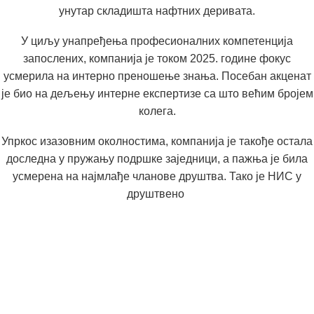
унутар складишта нафтних деривата.
У циљу унапређења професионалних компетенција
запослених, компанија је током 2025. године фокус
усмерила на интерно преношење знања. Посебан акценат
је био на дељењу интерне експертизе са што већим бројем
колега.
Упркос изазовним околностима, компанија је такође остала
доследна у пружању подршке заједници, а пажња је била
усмерена на најмлађе чланове друштва. Тако је НИС у
друштвено