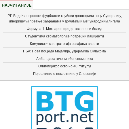
НАЈЧИТАНИЈЕ
РТ: Водећи европски фудбалски клубови договорили нову Супер лигу,
игноришући претње забранама у домаћим и међународним лигама
Формула 1: Мекларен представио нови болид
Студентима стоматологије потребни пацијенти
Комунистичка стратегија освајања власти
НБА: Нова побједа Мајамија, увјерљива Оклахома
Албанци затечени због споменика
Олимпијакос освојио 40. титулу!
Појефтиниле некретнине у Словенији