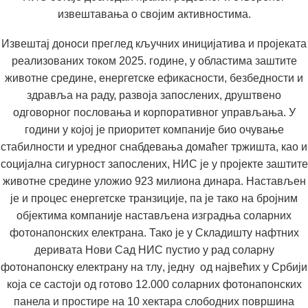
извештавања о својим активностима.
Извештај доноси преглед кључних иницијатива и пројеката
реализованих током 2025. године, у областима заштите
животне средине, енергетске ефикасности, безбедности и
здравља на раду, развоја запослених, друштвено
одговорног пословања и корпоративног управљања. У
години у којој је приоритет компаније био очување
стабилности и уредног снабдевања домаћег тржишта, као и
социјална сигурност запослених, НИС је у пројекте заштите
животне средине уложио 923 милиона динара. Настављен
је и процес енергетске транзиције, па је тако на бројним
објектима компаније настављена изградња соларних
фотонапонских електрана. Тако је
у Складишту нафтних
деривата Нови Сад
НИС пустио
у рад соларну
фотонапонску електрану
на тлу
, једн
у
од највећих у Србији
к
оја се састоји од готово 12.000 соларних фотонапонских
панела и простире на 10 хектара слободних површина