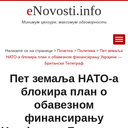
e
Novosti.info
Минимум цензуре, максимум одговорности
ПОЧЕТНА
Налазите се на страници >
Почетна
>
Политика
>
Пет земаља
НАТО-а блокира план о обавезном финансирању Украјине —
ВИЈЕСТИ
Британски Телеграф
СПОРТ
Пет земаља НАТО-а
МАГАЗИН
Свијет
Балкан
Србија
Република
Хроника
ЕКОНОМИЈА
блокира план о
Српска
Фудбал
Кошарка
Аутомото
ДРУШТВО
Занимљивости
Култура
Наука
Образовање
Шоу
обавезном
КОЛУМНЕ
и
бизнис
Посао
Аутомобили
Некретнине
БЛОГ
финансирању
технологија
Интервју
О НАМА