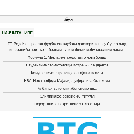
НАЈЧИТАНИЈЕ
РТ: Водећи европски фудбалски клубови договорили нову Супер лигу,
игноришући претње забранама у домаћим и међународним лигама
Формула 1: Мекларен представио нови болид
Студентима стоматологије потребни пацијенти
Комунистичка стратегија освајања власти
НБА: Нова побједа Мајамија, увјерљива Оклахома
Албанци затечени због споменика
Олимпијакос освојио 40. титулу!
Појефтиниле некретнине у Словенији