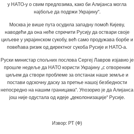
у НАТО-у о свим предлозима, како би Алијанса могла
најбоље да подржи Украјину“.
Москва је више пута осудила западну помоћ Кијеву,
наводећи да она неће спречити Русију да оствари своје
циљеве у украјинском сукобу, већ само продужава борбе и
повећава ризик од директног сукоба Русије и НАТО-а.
Руски министар спољних послова Сергеј Лавров изјавио је
прошле недеље да НАТО користи Украјину „с отвореним
циљем да створи проблеме за опстанак наше земље и
постави одскочну даску за претње нашој безбедности
непосредно на нашим границама“. Упозорио је да Алијанса
још није одустала од идеје „деколонизације“ Русије.
Извор: РТ (Ф)