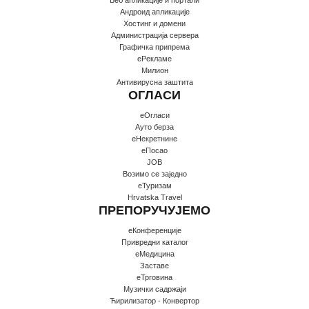
Андроид апликације
Хостинг и домени
Администрација сервера
Графичка припрема
еРекламе
Милион
Антивирусна заштита
ОГЛАСИ
еОгласи
Ауто берза
еНекретнине
еПосао
JOB
Возимо се заједно
еТуризам
Hrvatska Travel
ПРЕПОРУЧУЈЕМО
еКонференције
Привредни каталог
еМедицина
Заставе
еТрговина
Музички садржаји
Ћирилизатор - Конвертор