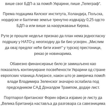
више свог БДП-а за помоћ Украјини, пише „Телеграф“.
Према подацима Килског института, Холандија, Пољска,
нордијске и балтичке земље тренутно издвајају 0,25 одсто
БДП-а или више за наоружавање Кијева.
Руте је прошле недеље признао да план нема једногласну
подршку у НАТО-у, неопходну да би био усвојен. „Мислим
да овај предлог неће бити изнет“ у турској престоници,
рекао је новинарима.
Обавезно финансирање било је замишљено као
показатељ континуиране посвећености Украјини од стране
европских чланица Алијансе, након што је америчка помоћ
влади Владимира Зеленског значајно ослабила под
председником САД Доналдом Трампом, додаје лист.
Портпарол британског Форин офиса изјавио је листу да
„Велика Британија наставља да разговара са савезницима