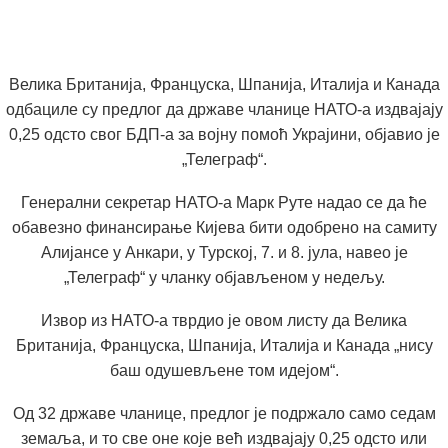
Велика Британија, Француска, Шпанија, Италија и Канада
одбациле су предлог да државе чланице НАТО-а издвајају
0,25 одсто свог БДП-а за војну помоћ Украјини, објавио је
„Телеграф“.
Генерални секретар НАТО-а Марк Руте надао се да ће
обавезно финансирање Кијева бити одобрено на самиту
Алијансе у Анкари, у Турској, 7. и 8. јула, навео је
„Телеграф“ у чланку објављеном у недељу.
Извор из НАТО-а тврдио је овом листу да Велика
Британија, Француска, Шпанија, Италија и Канада „нису
баш одушевљене том идејом“.
Од 32 државе чланице, предлог је подржало само седам
земаља, и то све оне које већ издвајају 0,25 одсто или