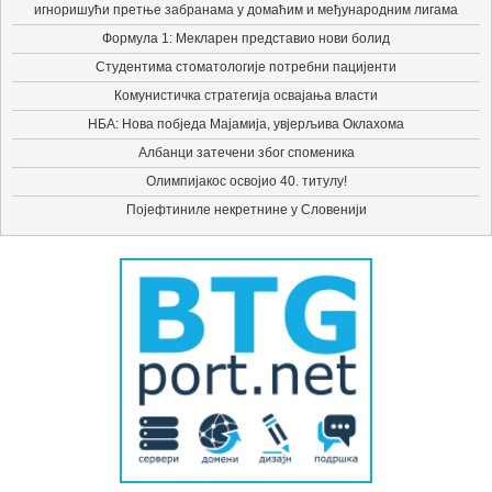
игноришући претње забранама у домаћим и међународним лигама
Формула 1: Мекларен представио нови болид
Студентима стоматологије потребни пацијенти
Комунистичка стратегија освајања власти
НБА: Нова побједа Мајамија, увјерљива Оклахома
Албанци затечени због споменика
Олимпијакос освојио 40. титулу!
Појефтиниле некретнине у Словенији