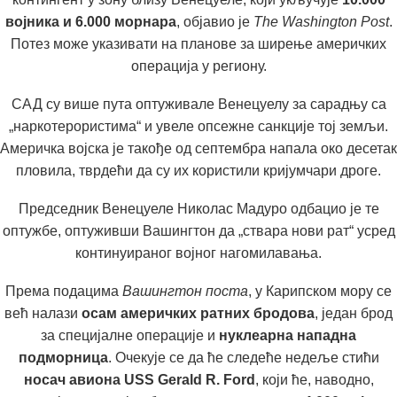
војника и 6.000 морнара
, објавио је
The Washington Post
.
Потез може указивати на планове за ширење америчких
операција у региону.
САД су више пута оптуживале Венецуелу за сарадњу са
„наркотерористима“ и увеле опсежне санкције тој земљи.
Америчка војска је такође од септембра напала око десетак
пловила, тврдећи да су их користили кријумчари дроге.
Председник Венецуеле Николас Мадуро одбацио је те
оптужбе, оптуживши Вашингтон да „ствара нови рат“ усред
континуираног војног нагомилавања.
Према подацима
Вашингтон поста
, у Карипском мору се
већ налази
осам америчких ратних бродова
, један брод
за специјалне операције и
нуклеарна нападна
подморница
. Очекује се да ће следеће недеље стићи
носач авиона USS Gerald R. Ford
, који ће, наводно,