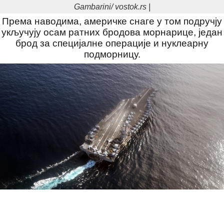
Gambarini/ vostok.rs |
Према наводима, америчке снаге у том подручју
укључују осам ратних бродова морнарице, један
брод за специјалне операције и нуклеарну
подморницу.