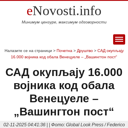
e
Novosti.info
Минимум цензуре, максимум одговорности
ПОЧЕТНА
Налазите се на страници >
Почетна
>
Друштво
>
САД окупљају
16.000 војника код обала Венецуеле – „Вашингтон пост“
ВИЈЕСТИ
СПОРТ
САД окупљају 16.000
МАГАЗИН
војника код обала
Свијет
Балкан
Србија
Република
Хроника
ЕКОНОМИЈА
Српска
Фудбал
Кошарка
Аутомото
ДРУШТВО
Венецуеле –
Занимљивости
Култура
Наука
Образовање
Шоу
КОЛУМНЕ
и
бизнис
„Вашингтон пост“
Посао
Аутомобили
Некретнине
БЛОГ
технологија
Интервју
О НАМА
02-11-2025 04:41:36 | | Фото: Global Look Press / Federico