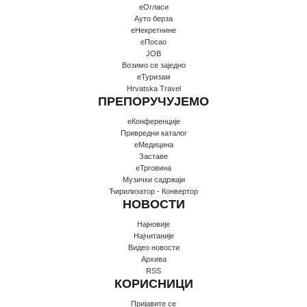
еОгласи
Ауто берза
еНекретнине
еПосао
JOB
Возимо се заједно
еТуризам
Hrvatska Travel
ПРЕПОРУЧУЈЕМО
еКонференције
Привредни каталог
еМедицина
Заставе
еТрговина
Музички садржаји
Ћирилизатор - Конвертор
НОВОСТИ
Најновије
Најчитаније
Видео новости
Архива
RSS
КОРИСНИЦИ
Пријавите се