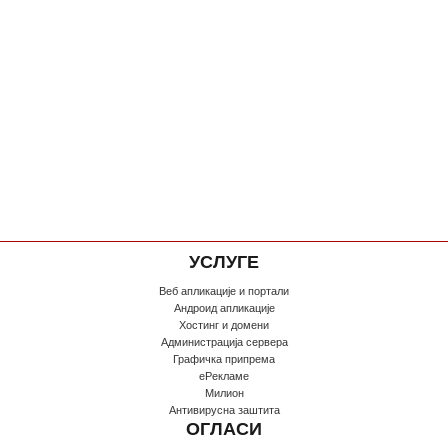
УСЛУГЕ
Веб апликације и портали
Андроид апликације
Хостинг и домени
Администрација сервера
Графичка припрема
еРекламе
Милион
Антивирусна заштита
ОГЛАСИ