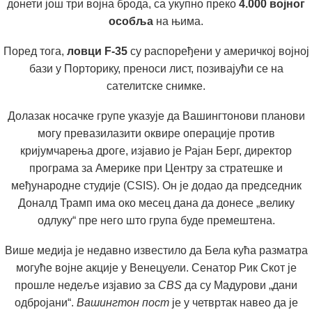
донети још три војна брода, са укупно преко
4.000 војног
особља
на њима.
Поред тога,
ловци F-35
су распоређени у америчкој војној
бази у Порторику, преноси лист, позивајући се на
сателитске снимке.
Долазак носачке групе указује да Вашингтонови планови
могу превазилазити оквире операције против
кријумчарења дроге, изјавио је Рајан Берг, директор
програма за Америке при Центру за стратешке и
међународне студије (CSIS). Он је додао да председник
Доналд Трамп има око месец дана да донесе „велику
одлуку“ пре него што група буде премештена.
Више медија је недавно известило да Бела кућа разматра
могуће војне акције у Венецуели. Сенатор Рик Скот је
прошле недеље изјавио за
CBS
да су Мадурови „дани
одбројани“.
Вашингтон пост
је у четвртак навео да је