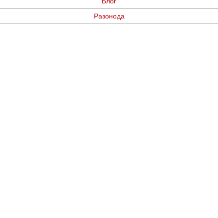
Блог
Разонода