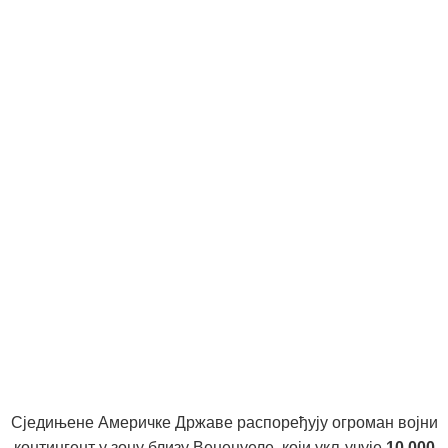
Сједињене Америчке Државе распоређују огроман војни
контингент у зону близу Венецуеле, који укључује
10.000