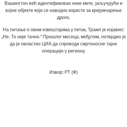
Вашингтон већ идентификовао неке мете, укључујући и
војне објекте који се наводно користе за кријумчарење
дроге.
На питање о овим извештајима у петак, Трамп је изјавио:
„Не. То није тачно.“ Прошлог месеца, међутим, потврдио је
да је овластио ЦИА да спроводи смртоносне тајне
операције у региону.
Извор: РТ (Ф)