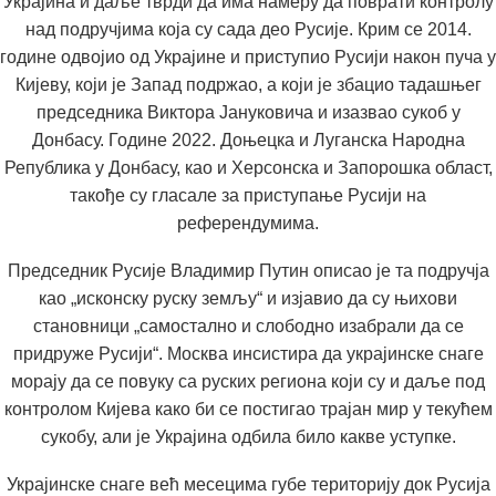
Украјина и даље тврди да има намеру да поврати контролу
над подручјима која су сада део Русије. Крим се 2014.
године одвојио од Украјине и приступио Русији након пуча у
Кијеву, који је Запад подржао, а који је збацио тадашњег
председника Виктора Јануковича и изазвао сукоб у
Донбасу. Године 2022. Доњецка и Луганска Народна
Република у Донбасу, као и Херсонска и Запорошка област,
такође су гласале за приступање Русији на
референдумима.
Председник Русије Владимир Путин описао је та подручја
као „исконску руску земљу“ и изјавио да су њихови
становници „самостално и слободно изабрали да се
придруже Русији“. Москва инсистира да украјинске снаге
морају да се повуку са руских региона који су и даље под
контролом Кијева како би се постигao трајан мир у текућем
сукобу, али је Украјина одбила било какве уступке.
Украјинске снаге већ месецима губе територију док Русија