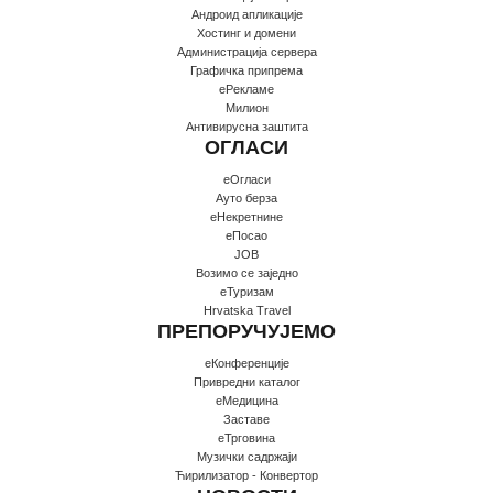
Андроид апликације
Хостинг и домени
Администрација сервера
Графичка припрема
еРекламе
Милион
Антивирусна заштита
ОГЛАСИ
еОгласи
Ауто берза
еНекретнине
еПосао
JOB
Возимо се заједно
еТуризам
Hrvatska Travel
ПРЕПОРУЧУЈЕМО
еКонференције
Привредни каталог
еМедицина
Заставе
еТрговина
Музички садржаји
Ћирилизатор - Конвертор