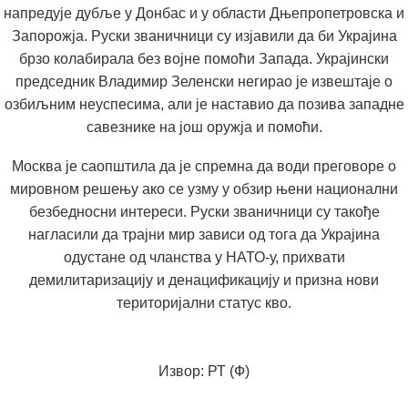
напредује дубље у Донбас и у области Дњепропетровска и
Запорожја. Руски званичници су изјавили да би Украјина
брзо колабирала без војне помоћи Запада. Украјински
председник Владимир Зеленски негирао је извештаје о
озбиљним неуспесима, али је наставио да позива западне
савезнике на још оружја и помоћи.
Москва је саопштила да је спремна да води преговоре о
мировном решењу ако се узму у обзир њени национални
безбедносни интереси. Руски званичници су такође
нагласили да трајни мир зависи од тога да Украјина
одустане од чланства у НАТО-у, прихвати
демилитаризацију и денацификацију и призна нови
територијални статус кво.
Извор:
РТ (Ф)