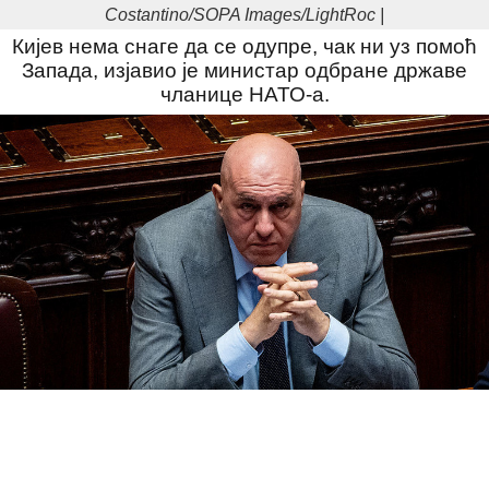
Costantino/SOPA Images/LightRoc |
Кијев нема снаге да се одупре, чак ни уз помоћ
Запада, изјавио је министар одбране државе
чланице НАТО-а.