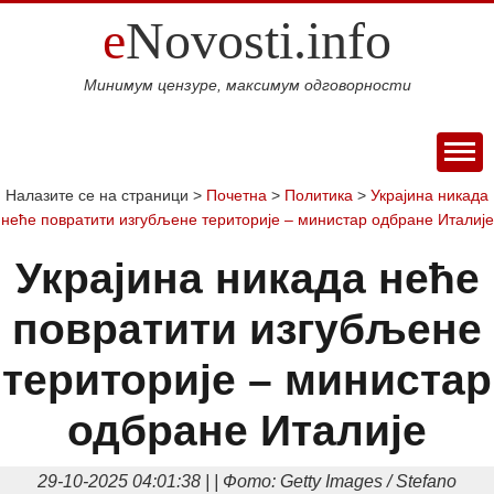
e
Novosti.info
Минимум цензуре, максимум одговорности
ПОЧЕТНА
Налазите се на страници >
Почетна
>
Политика
>
Украјина никада
неће повратити изгубљене територије – министар одбране Италије
ВИЈЕСТИ
СПОРТ
Украјина никада неће
МАГАЗИН
повратити изгубљене
Свијет
Балкан
Србија
Република
Хроника
ЕКОНОМИЈА
Српска
Фудбал
Кошарка
Аутомото
ДРУШТВО
територије – министар
Занимљивости
Култура
Наука
Образовање
Шоу
КОЛУМНЕ
и
бизнис
одбране Италије
Посао
Аутомобили
Некретнине
БЛОГ
технологија
Интервју
О НАМА
29-10-2025 04:01:38 | | Фото: Getty Images / Stefano