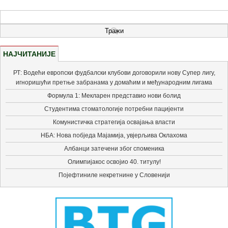
НАЈЧИТАНИЈЕ
РТ: Водећи европски фудбалски клубови договорили нову Супер лигу,
игноришући претње забранама у домаћим и међународним лигама
Формула 1: Мекларен представио нови болид
Студентима стоматологије потребни пацијенти
Комунистичка стратегија освајања власти
НБА: Нова побједа Мајамија, увјерљива Оклахома
Албанци затечени због споменика
Олимпијакос освојио 40. титулу!
Појефтиниле некретнине у Словенији