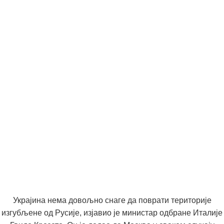
Украјина нема довољно снаге да поврати територије
изгубљене од Русије, изјавио је министар одбране Италије