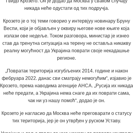
Гвидо Крозето. Он је додао да Москва у сваком случају
никада неће одустати од тих подручја.
Крозето је о тој теми говорио у интервјуу новинару Бруну
Веспи, који је објављен у оквиру његове нове књиге која
излази ове недеље. Током разговора, министар је изнео
став да тренутна ситуација на терену не оставља никакву
реалну могућност да Украјина поврати своје некадашње
регионе.
„Повратак територија изгубљених 2014. године и након
фебруара 2022. данас сви сматрају немогућим“
,
изјавио је
Крозето, према наводима агенције АНСА. „Русија их никада
неће предати, а Украјина нема снаге да их поврати сама,
чак ни уз нашу помоћ“
,
додао је он.
Крозето је нагласио да Москва неће преговарати о статусу
тих територија, јер је он утврђен у руском Уставу.