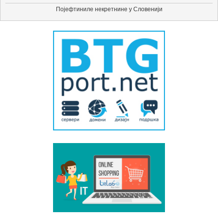
Појефтиниле некретнине у Словенији