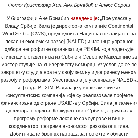
Фото: Кристофер Хил, Ана Брнабић и Алекс Сорош
У биографији Ане Брнабић
наведено је
: „Пре уласка у
Владу Србије, била је директорка компаније Continental
Wind Serbia (CWS), председница Националне алијансе за
локални економски развој (NALED) и чланица управног
одбора непрофитне организације PEXIM, која додељује
стипендије студентима из Србије и Северне Македоније за
мастер студије на Универзитету Кембриџ, уз услов да се по
завршетку студија врате у своју земљу и допринесу њеном
развоју и реформама. Учествовала је у оснивању NALED-а
и фонда PEXIM. Радила је у више америчких
консултантских компанија које су реализовале пројекте
финансиране од стране USAID-а у Србији. Била је заменик
директора пројекта ‘Конкурентност Србије’, стручњак у
програму реформе локалне самоуправе и виши
координатор програма економског развоја општина.
Добитница је бројних награда за пројекте у области