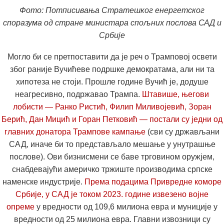
Фото: Потписивања Стратешког енергетског
споразума од стране министара спољних послова САД и
Србије
Могло би се претпоставити да је реч о Трамповој освети
због раније Вучићеве подршке демократама, али ни та
хипотеза не стоји. Прошле године Вучић је, додуше
неагресивно, подржавао Трампа.
Штавише, његови
лобисти — Ранко Ристић, Филип Миливојевић, Зоран
Берић, Дан Мицић и Горан Петковић — постали су једни од
главних донатора Трампове кампање
(сви су држављани
САД, иначе би то представљало мешање у унутрашње
послове). Ови бизнисмени се баве трговином оружјем,
снабдевајући америчко тржиште производима српске
наменске индустрије.
Према подацима Привредне коморе
Србије, у САД је током 2023. године извезено војне
опреме
у вредности од 109,6 милиона евра и муниције у
вредности од 25 милиона евра. Главни извозници су