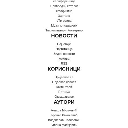
еКонференције
Привредни каталог
еМедицина
Заставе
еТрговина
Музички садржаји
Ћирилизатор - Конвертор
НОВОСТИ
Најновије
Најчитаније
Видео новости
Архива
RSS
КОРИСНИЦИ
Пријавите се
Oбјавите новост
Коментари
Питања
Оглашавање
АУТОРИ
Алекса Милојевић
Бранко Ракочевић
Владислав Сотировић
Ивана Матијевић