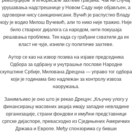
револуцијом“ и игнорисале захтеве грађана. Чак ни случај
урушавања надстрешнице у Новом Саду није објављен, а
одговорни нису санкционисани. Вучић је распустио Владу
коју је водио Милош Вучевић, али то нико није тражио. Није
било стварног дијалога са народом, нити покушаја
решавања проблема. Тек када су грађани схватили да их
власт не чује, изнели су политичке захтеве.
Аутор се као на извор позива на изјаве председника
Одбора за одбрану и унутрашње послове Народне
скупштине Србије, Милована Дрецуна — управо тог одбора
који је годинама био надлежан за контролу извоза
наоружања.
Занимљиво је оно што је рекао Дрецун: „Кључну улогу у
финансирању масовних акција имају западне невладине
организације, страни фондови и имућни представници
српске дијаспоре, превасходно из Сједињених Америчких
Држава и Европе. Међу спонзорима су бивши