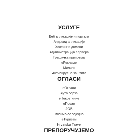
УСЛУГЕ
Веб апликације и портали
Андроид апликације
Хостинг и домени
Администрација сервера
Графичка припрема
еРекламе
Милион
Антивирусна заштита
ОГЛАСИ
еОгласи
Ауто берза
еНекретнине
еПосао
JOB
Возимо се заједно
еТуризам
Hrvatska Travel
ПРЕПОРУЧУЈЕМО