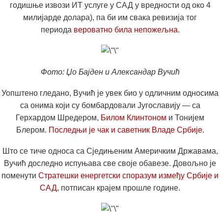
годишње извози ИТ услуге у САД у вредности од око 4
милијарде долара), па би им свака ревизија тог
периода
вероватно била непожељна
.
Фото: Џо Бајден и Александар Вучић
Уопштено гледано, Вучић је увек био у одличним односима
са онима који су бомбардовали Југославију — са
Герхардом Шредером,
Билом Клинтоном
и Тонијем
Блером.
Последњи је чак и саветник Владе Србије
.
Што се тиче односа са Сједињеним Америчким Државама,
Вучић доследно испуњава све своје обавезе. Довољно је
поменути
Стратешки енергетски споразум између Србије и
САД
, потписан крајем прошле године.