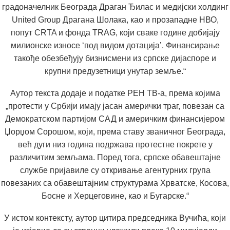
градоначелник Београда Драган Ђилас и медијски холдинг
United Group Драгана Шолака, као и прозападне НВО,
попут CRTA и фонда TRAG, који сваке године добијају
милионске износе ‘под видом дотација’. Финансирање
такође обезбеђују бизнисмени из српске дијаспоре и
крупни предузетници унутар земље.“
Аутор текста додаје и податке РЕН ТВ-а, према којима
„протести у Србији имају јасан амерички траг, повезан са
Демократском партијом САД и америчким финансијером
Џорџом Сорошом, који, према ставу званичног Београда,
већ дуги низ година подржава протестне покрете у
различитим земљама. Поред тога, српске обавештајне
службе пријавиле су откривање агентурних група
повезаних са обавештајним структурама Хрватске, Косова,
Босне и Херцеговине, као и Бугарске.“
У истом контексту, аутор цитира председника Вучића, који