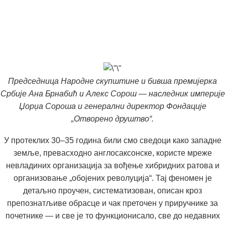
Председница Народне скупштине и бивша премијерка
Србије Ана Брнабић и Алекс Сорош — наследник империје
Џорџа Сороша и генерални директор Фондације
„Отворено друштво“.
У протеклих 30–35 година били смо сведоци како западне
земље, превасходно англосаксонске, користе мреже
невладиних организација за вођење хибридних ратова и
организовање „обојених револуција“. Тај феномен је
детаљно проучен, систематизован, описан кроз
препознатљиве обрасце и чак преточен у приручнике за
почетнике — и све је то функционисало, све до недавних