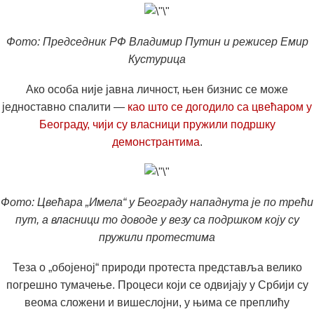
Фото: Председник РФ Владимир Путин и режисер Емир
Кустурица
Ако особа није јавна личност, њен бизнис се може
једноставно спалити —
као што се догодило са цвећаром у
Београду, чији су власници пружили подршку
демонстрантима
.
Фото: Цвећара „Имела“ у Београду нападнута је по трећи
пут, а власници то доводе у везу са подршком коју су
пружили протестима
Теза о „обојеној“ природи протеста представља велико
погрешно тумачење. Процеси који се одвијају у Србији су
веома сложени и вишеслојни, у њима се преплићу