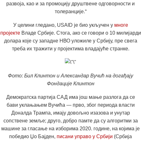
развоја, као и за промоцију друштвене одговорности и
толеранције.“
У целини гледано, USAID је био укључен у
многе
пројекте
Владе Србије. Стога, ако се говори о 10 милијарди
долара које су западне НВО уложиле у Србију, пре свега
треба их тражити у пројектима владајуће странке.
Фото: Бил Клинтон и Александар Вучић на догађају
Фондације Клинтон
Демократска партија САД има још мање разлога да се
бави уклањањем Вучића — прво, због периода власти
Доналда Трампа, имају довољно изазова и унутар
сопствене земље; друго, добро памте да су алгоритми за
машине за гласање на изборима 2020. године, на којима је
победио Џо Бајден,
писани управо у Србији
(Србија