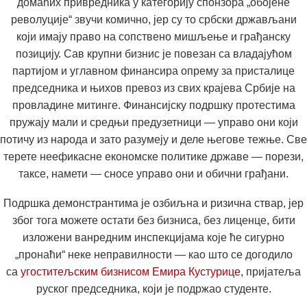
домаћих привредника у категорију спонзора „обојене
револуције“ звучи комично, јер су то србски држављани
који имају право на сопствено мишљење и грађанску
позицију. Сав крупни бизнис је повезан са владајућом
партијом и углавном финансира опрему за присталице
председника и њихов превоз из свих крајева Србије на
провладине митинге. Финансијску подршку протестима
пружају мали и средњи предузетници — управо они који
потичу из народа и зато разумеју и деле његове тежње. Све
терете неефикасне економске политике државе — порези,
таксе, намети — сносе управо они и обични грађани.
Подршка демонстрантима је озбиљна и ризична ствар, јер
због тога можете остати без бизниса, без лиценце, бити
изложени ванредним инспекцијама које ће сигурно
„пронаћи“ неке неправилности — као што се догодило
са
угоститељским бизнисом Емира Кустурице
, пријатеља
руског председника, који је подржао студенте.