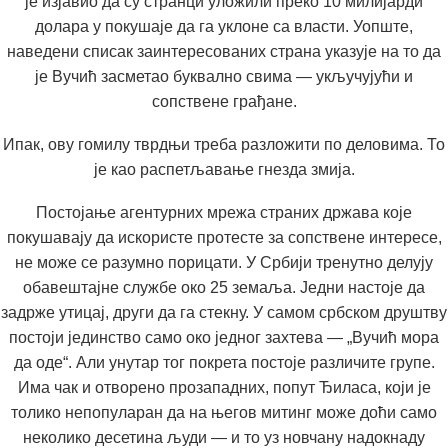
је изјавио да су странци уложили преко 10 милијарди
долара у покушаје да га уклоне са власти. Уопште,
наведени списак заинтересованих страна указује на то да
је Вучић засметао буквално свима — укључујући и
сопствене грађане.
Ипак, ову гомилу тврдњи треба разложити по деловима. То
је као распетљавање гнезда змија.
Постојање агентурних мрежа страних држава које
покушавају да искористе протесте за сопствене интересе,
не може се разумно порицати. У Србији тренутно делују
обавештајне службе око 25 земаља. Једни настоје да
задрже утицај, други да га стекну. У самом србском друштву
постоји јединство само око једног захтева — „Вучић мора
да оде“. Али унутар тог покрета постоје различите групе.
Има чак и отворено прозападних, попут Ђиласа, који је
толико непопуларан да на његов митинг може доћи само
неколико десетина људи — и то уз новчану надокнаду