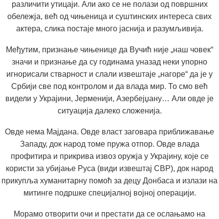
различити утицаји. Али ако се не полази од површних
обележја, већ од чињеница и суштинских интереса свих
актера, слика постаје много јаснија и разумљивија.
Међутим, признање чињенице да Вучић није „наш човек“
значи и признање да су годинама уназад неки упорно
игнорисали стварност и слали извештаје „нагоре“ да је у
Србији све под контролом и да влада мир. То смо већ
видели у Украјини, Јерменији, Азербејџану… Али овде је
ситуација далеко сложенија.
Овде нема Мајдана. Овде власт заговара приближавање
Западу, док народ томе пружа отпор. Овде влада
профитира и прикрива извоз оружја у Украјину, које се
користи за убијање Руса (види извештај СВР), док народ
прикупља хуманитарну помоћ за децу Донбаса и излази на
митинге подршке специјалној војној операцији.
Морамо отворити очи и престати да се ослањамо на