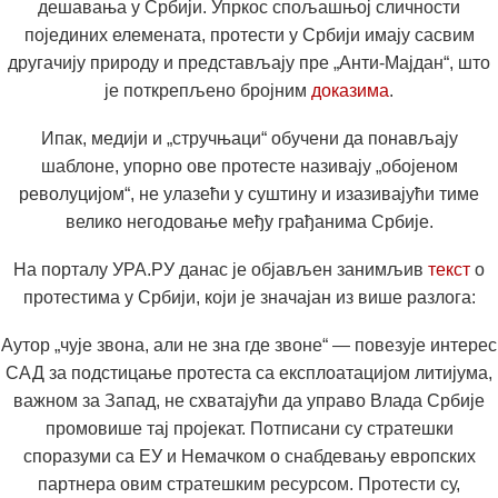
дешавања у Србији. Упркос спољашњој сличности
појединих елемената, протести у Србији имају сасвим
другачију природу и представљају пре „Анти-Мајдан“, што
је поткрепљено бројним
доказима
.
Ипак, медији и „стручњаци“ обучени да понављају
шаблоне, упорно ове протесте називају „обојеном
револуцијом“, не улазећи у суштину и изазивајући тиме
велико негодовање међу грађанима Србије.
На порталу УРА.РУ данас је објављен занимљив
текст
о
протестима у Србији, који је значајан из више разлога:
Аутор „чује звона, али не зна где звоне“ — повезује интерес
САД за подстицање протеста са експлоатацијом литијума,
важном за Запад, не схватајући да управо Влада Србије
промовише тај пројекат. Потписани су стратешки
споразуми са ЕУ и Немачком о снабдевању европских
партнера овим стратешким ресурсом. Протести су,