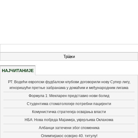
НАЈЧИТАНИЈЕ
РТ: Водећи европски фудбалски клубови договорили нову Супер лигу,
игноришући претње забранама у домаћим и међународним лигама
Формула 1: Мекларен представио нови болид
Студентима стоматологије потребни пацијенти
Комунистичка стратегија освајања власти
НБА: Нова побједа Мајамија, увјерљива Оклахома
Албанци затечени због споменика
Олимпијакос освојио 40. титулу!