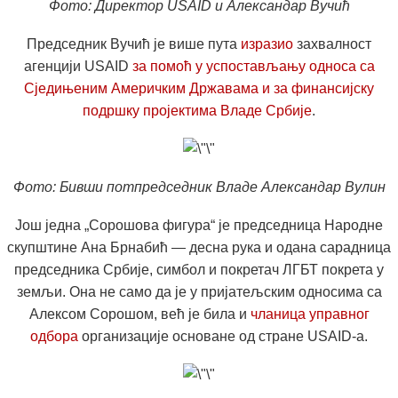
Фото: Директор USAID и Александар Вучић
Председник Вучић је више пута
изразио
захвалност
агенцији USAID
за помоћ у успостављању односа са
Сједињеним Америчким Државама и за финансијску
подршку пројектима Владе Србије
.
Фото: Бивши потпредседник Владе Александар Вулин
Још једна „Сорошова фигура“ је председница Народне
скупштине Ана Брнабић — десна рука и одана сарадница
председника Србије, симбол и покретач ЛГБТ покрета у
земљи. Она не само да је у пријатељским односима са
Алексом Сорошом, већ је била и
чланица управног
одбора
организације основане од стране USAID-а.