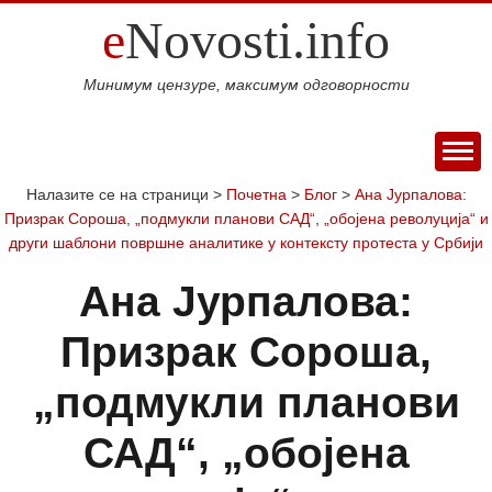
e
Novosti.info
Минимум цензуре, максимум одговорности
ПОЧЕТНА
Налазите се на страници >
Почетна
>
Блог
>
Ана Јурпалова:
Призрак Сороша, „подмукли планови САД“, „обојена револуција“ и
ВИЈЕСТИ
други шаблони површне аналитике у контексту протеста у Србији
СПОРТ
Ана Јурпалова:
МАГАЗИН
Свијет
Балкан
Србија
Република
Хроника
ЕКОНОМИЈА
Призрак Сороша,
Српска
Фудбал
Кошарка
Аутомото
ДРУШТВО
Занимљивости
Култура
Наука
Образовање
Шоу
„подмукли планови
КОЛУМНЕ
и
бизнис
Посао
Аутомобили
Некретнине
БЛОГ
САД“, „обојена
технологија
Интервју
О НАМА