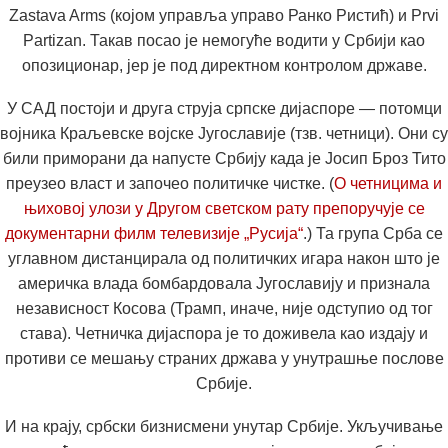
Zastava Arms (којом управља управо Ранко Ристић) и Prvi
Partizan. Такав посао је немогуће водити у Србији као
опозиционар, јер је под директном контролом државе.
У САД постоји и друга струја српске дијаспоре — потомци
војника Краљевске војске Југославије (тзв. четници). Они су
били приморани да напусте Србију када је Јосип Броз Тито
преузео власт и започео политичке чистке. (
О четницима и
њиховој улози у Другом светском рату препоручује се
документарни филм телевизије „Русија“
.) Та група Срба се
углавном дистанцирала од политичких игара након што је
америчка влада бомбардовала Југославију и признала
независност Косова (Трамп, иначе, није одступио од тог
става). Четничка дијаспора је то доживела као издају и
противи се мешању страних држава у унутрашње послове
Србије.
И на крају, србски бизнисмени унутар Србије. Укључивање