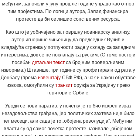
међутим, започели у јуну прошле године управо као отпор
тим пројектима. По логици аутора, Запад финансира
протесте да би се лишио сопствених ресурса.
Као што је уобичајено за површну новинарску анализу,
аутор игнорише чињеницу да председник Вучић и
владајућа странка у потпуности раде у складу са западним
интересима, док се не поклапају са руским. (О томе постоји
посебан
детаљан текст
са бројним проверљивим
изворима.) Штавише, три године су профитирали од рата у
Донбасу (према
извештају
СВФ РФ), а чак и након обуставе
извоза, омогућили су
транзит
оружја за Украјину преко
територије Србије.
Уводи се нови наратив: у почетку је то био искрен израз
незадовољства грађана, јер политичких захтева није било
пет месеци, али сада је то „обојена револуција“. Међутим,
власти су од самог почетка протесте називале „обојеном