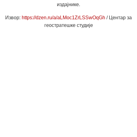
издајнике.
Извор:
https://dzen.ru/a/aLMoc1ZrLSSwOqGh
/ Центар за
геостратешке студије