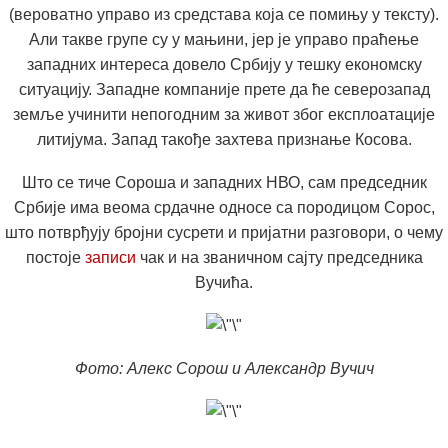
(вероватно управо из средстава која се помињу у тексту).
Али такве групе су у мањини, јер је управо праћење
западних интереса довело Србију у тешку економску
ситуацију. Западне компаније прете да ће северозапад
земље учинити непогодним за живот због експлоатације
литијума. Запад такође захтева признање Косова.
Што се тиче Сороша и западних НВО, сам председник
Србије има веома срдачне односе са породицом Сорос,
што потврђују бројни сусрети и пријатни разговори, о чему
постоје
записи
чак и на званичном сајту председника
Вучића.
Фото: Алекс Сорош и Александр Вучич