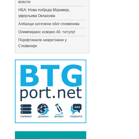
власти
НБА: Нова побједа Мајамија,
увјерљива Оклахома
Албанци затечени због споменика
Олимпијакос освојио 40. титулу!
Појефтиниле некретнине у
Словенији