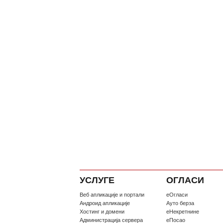
УСЛУГЕ
ОГЛАСИ
Веб апликације и портали
еОгласи
Андроид апликације
Ауто берза
Хостинг и домени
еНекретнине
Администрација сервера
еПосао