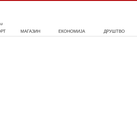
ти
РТ
МАГАЗИН
ЕКОНОМИЈА
ДРУШТВО
ал
Занимљивости
Посао
Интервју
ка
Култура
Аутомобили
ото
Наука и технологија
Некретнине
Образовање
Шоу бизнис