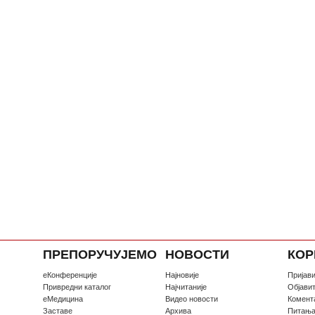
ПРЕПОРУЧУЈЕМО
НОВОСТИ
КОР
еКонференције
Најновије
Пријави
Привредни каталог
Најчитаније
Oбјави
еМедицина
Видео новости
Комент
Заставе
Архива
Питањ