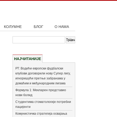
КОЛУМНЕ
БЛОГ
О НАМА
НАЈЧИТАНИЈЕ
РТ: Водећи европски фудбалски
клубови договорили нову Супер лигу,
игноришући претње забранама у
домаћим и међународним лигама
Формула 1: Мекларен представио
нови болид
Студентима стоматологије потребни
пацијенти
Комунистичка стратегија освајања