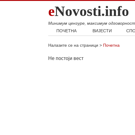
e
Novosti.info
Минимум цензуре, максимум одговорнос
ПОЧЕТНА
ВИЈЕСТИ
СПО
Свијет
Фудб
Налазите се на страници >
Почетна
Балкан
Кошар
Србија
Аутом
Не постоји вест
Република Српска
Хроника