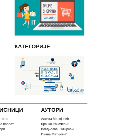
КАТЕГОРИЈЕ
ИСНИЦИ
АУТОРИ
те се
Алекса Милојевић
те новост
Бранко Ракочевић
ари
Владислав Сотировић
а
Ивана Матијевић