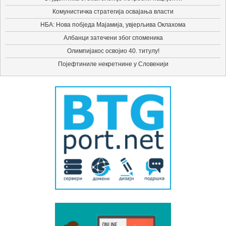
Комунистичка стратегија освајања власти
НБА: Нова побједа Мајамија, увјерљива Оклахома
Албанци затечени због споменика
Олимпијакос освојио 40. титулу!
Појефтиниле некретнине у Словенији