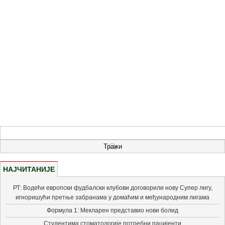
НАЈЧИТАНИЈЕ
РТ: Водећи европски фудбалски клубови договорили нову Супер лигу,
игноришући претње забранама у домаћим и међународним лигама
Формула 1: Мекларен представио нови болид
Студентима стоматологије потребни пацијенти