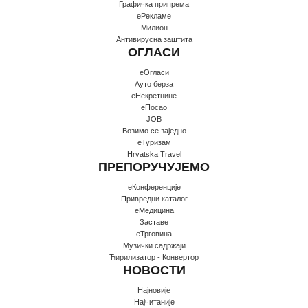
Графичка припрема
еРекламе
Милион
Антивирусна заштита
ОГЛАСИ
еОгласи
Ауто берза
еНекретнине
еПосао
JOB
Возимо се заједно
еТуризам
Hrvatska Travel
ПРЕПОРУЧУЈЕМО
еКонференције
Привредни каталог
еМедицина
Заставе
еТрговина
Музички садржаји
Ћирилизатор - Конвертор
НОВОСТИ
Најновије
Најчитаније