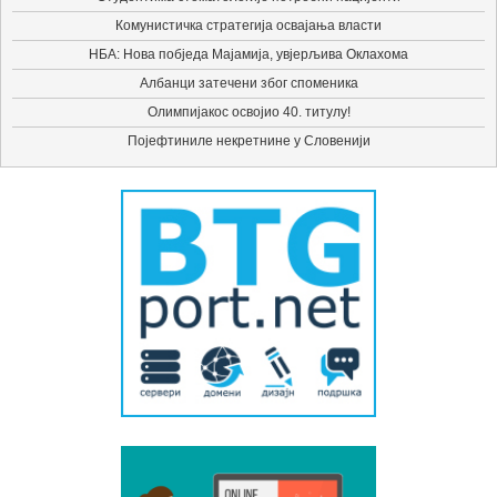
Комунистичка стратегија освајања власти
НБА: Нова побједа Мајамија, увјерљива Оклахома
Албанци затечени због споменика
Олимпијакос освојио 40. титулу!
Појефтиниле некретнине у Словенији