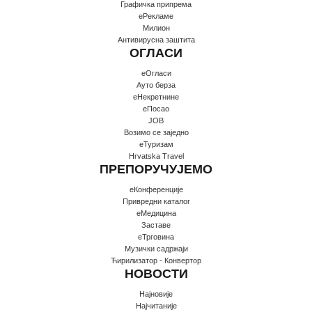
Графичка припрема
еРекламе
Милион
Антивирусна заштита
ОГЛАСИ
еОгласи
Ауто берза
еНекретнине
еПосао
JOB
Возимо се заједно
еТуризам
Hrvatska Travel
ПРЕПОРУЧУЈЕМО
еКонференције
Привредни каталог
еМедицина
Заставе
еТрговина
Музички садржаји
Ћирилизатор - Конвертор
НОВОСТИ
Најновије
Најчитаније