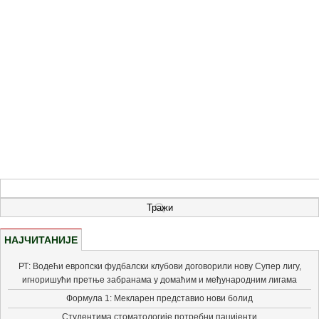
НАЈЧИТАНИЈЕ
РТ: Водећи европски фудбалски клубови договорили нову Супер лигу,
игноришући претње забранама у домаћим и међународним лигама
Формула 1: Мекларен представио нови болид
Студентима стоматологије потребни пацијенти