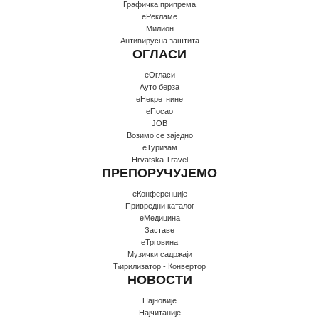
Графичка припрема
еРекламе
Милион
Антивирусна заштита
ОГЛАСИ
еОгласи
Ауто берза
еНекретнине
еПосао
JOB
Возимо се заједно
еТуризам
Hrvatska Travel
ПРЕПОРУЧУЈЕМО
еКонференције
Привредни каталог
еМедицина
Заставе
еТрговина
Музички садржаји
Ћирилизатор - Конвертор
НОВОСТИ
Најновије
Најчитаније