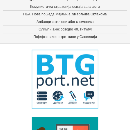
Комунистичка стратегија освајања власти
НБА: Нова побједа Мајамија, увјерљива Оклахома
Албанци затечени због споменика
Олимпијакос освојио 40. титулу!
Појефтиниле некретнине у Словенији