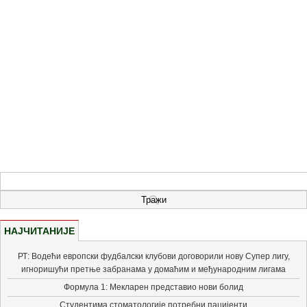
НАЈЧИТАНИЈЕ
РТ: Водећи европски фудбалски клубови договорили нову Супер лигу,
игноришући претње забранама у домаћим и међународним лигама
Формула 1: Мекларен представио нови болид
Студентима стоматологије потребни пацијенти