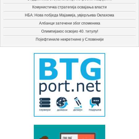
Комунистичка стратегија освајања власти
НБА: Нова побједа Мајамија, увјерљива Оклахома
Албанци затечени због споменика
Олимпијакос освојио 40. титулу!
Појефтиниле некретнине у Словенији