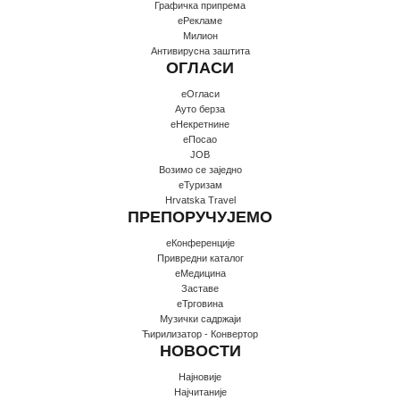
Графичка припрема
еРекламе
Милион
Антивирусна заштита
ОГЛАСИ
еОгласи
Ауто берза
еНекретнине
еПосао
JOB
Возимо се заједно
еТуризам
Hrvatska Travel
ПРЕПОРУЧУЈЕМО
еКонференције
Привредни каталог
еМедицина
Заставе
еТрговина
Музички садржаји
Ћирилизатор - Конвертор
НОВОСТИ
Најновије
Најчитаније