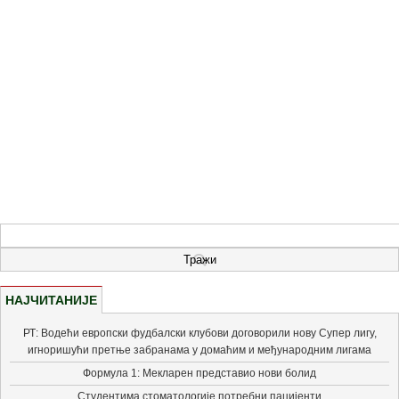
НАЈЧИТАНИЈЕ
РТ: Водећи европски фудбалски клубови договорили нову Супер лигу,
игноришући претње забранама у домаћим и међународним лигама
Формула 1: Мекларен представио нови болид
Студентима стоматологије потребни пацијенти